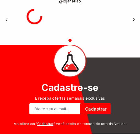
@lojanetlab
Cadastre-se
E receba ofertas semanais exclusivas
Cadastrar
Ao clicar em ”
Cadastrar
” você aceita os termos de uso da NetLab.