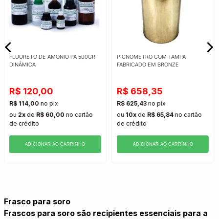
FLUORETO DE AMONIO PA 500GR
PICNOMETRO COM TAMPA
DINÂMICA
FABRICADO EM BRONZE
R$ 120,00
R$ 658,35
R$ 114,00
no pix
R$ 625,43
no pix
ou
2x
de
R$ 60,00
no cartão
ou
10x
de
R$ 65,84
no cartão
de crédito
de crédito
ADICIONAR AO CARRINHO
ADICIONAR AO CARRINHO
Frasco para soro
Frascos para soro são recipientes essenciais para a