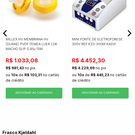
MILLEX HV MEMBRANA HV
MINI FONTE DE ELETROFORESE
(DURAE) PVDF FEMEA LUER LOK
300V REF K33-300M KASVI
MACHO SLIP 0,45u 13M
R$ 1.033,08
R$ 4.452,30
R$ 981,43
no pix
R$ 4.229,69
no pix
ou
10x
de
R$ 103,31
no cartão
ou
10x
de
R$ 445,23
no cartão
de crédito
de crédito
ADICIONAR AO CARRINHO
ADICIONAR AO CARRINHO
Frasco Kjeldahl