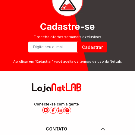
Cadastre-se
E receba ofertas semanais exclusivas
Cadastrar
Ao clicar em ”
Cadastrar
” você aceita os termos de uso da NetLab.
Conecte-se com a gente
CONTATO