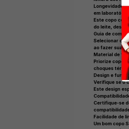
Longevidade: A
em laboratórios
Este copo com 
do leite, desd
Guia de compra
Selecionar o co
ao fazer sua e
Material de fa
Priorize copos 
choques térmic
Design e funci
Verifique se o 
Este design esp
Compatibilida
Certifique-se d
compatibilidad
Facilidade de l
Um bom copo Sal