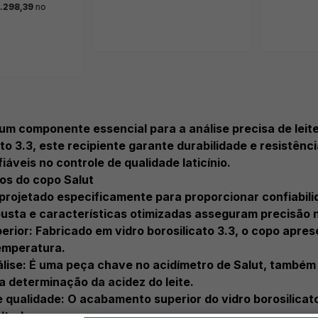
1.298,39
no
um componente essencial para a análise precisa de leite
ato 3.3, este recipiente garante durabilidade e resistên
iáveis no controle de qualidade laticínio.
sos do copo Salut
 projetado especificamente para proporcionar confiabil
sta e características otimizadas asseguram precisão na
erior: Fabricado em vidro borosilicato 3.3, o copo apres
emperatura.
álise: É uma peça chave no acidímetro de Salut, também 
a determinação da acidez do leite.
qualidade: O acabamento superior do vidro borosilicato 
ultados.