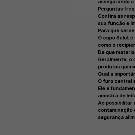
assegurando a 
Perguntas freq
Confira as res
sua função e im
Para que serve
O copo Salut é 
como o recipien
De que material
Geralmente, o c
produtos químic
Qual a importân
O furo central 
Ele é fundamen
amostra de leit
Ao possibilitar
contaminação ou
segurança alim