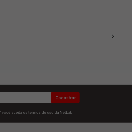
Cadastrar
” você aceita os termos de uso da NetLab.