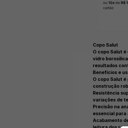
ou
10x
de
R$ 
cartão
Copo Salut
O copo Salut é 
vidro borosilic
resultados conf
Benefícios e u
O copo Salut é
construção robu
Resistência sup
variações de t
Precisão na an
essencial para 
Acabamento de 
leitura dos res