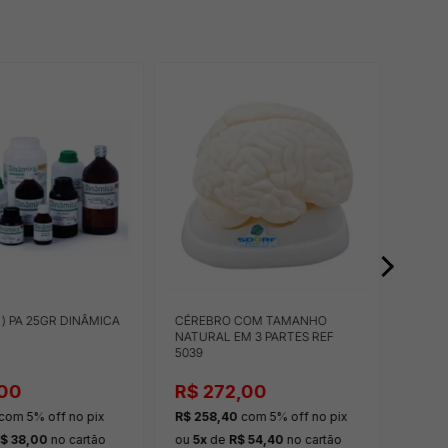
( ) PA 25GR DINÂMICA
CÉREBRO COM TAMANHO
SIMU
NATURAL EM 3 PARTES REF
AVAN
5039
MÓDU
EMER
,00
R$ 272,00
R$ 
com 5% off
no pix
R$ 258,40
com 5% off
no pix
R$ 61
pix
$ 38,00
no cartão
ou
5x
de
R$ 54,40
no cartão