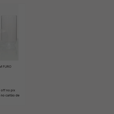
M FURO
off no pix
no cartão de