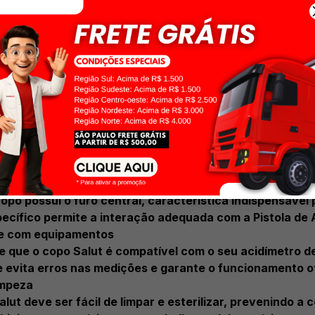
 alta resistência do material contribui para uma vida ú
.
furo central é uma solução eficiente para profissionais
e a produção até o processamento.
: como escolher o melhor copo Salut?
po Salut adequado é crucial para garantir a precisão d
scolha para assegurar compatibilidade e desempenho.
bricação
fabricados em vidro borosilicato 3.3. Este tipo de vidro 
os, propriedades essenciais para a segurança e durabil
onalidade
copo possui o furo central, característica indispensável
ecífico permite a interação adequada com a Pistola de Al
de com equipamentos
e que o copo Salut é compatível com o seu acidímetro de
e evita erros nas medições e garante o funcionamento ot
impeza
ut deve ser fácil de limpar e esterilizar, prevenindo a