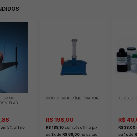
NDIDOS
L 50 ML
BICO DE MEKER (QUEIMADOR)
XILOSE D 
RS VITLAB
3,88
R$ 198,00
R$ 40
om 5% off
no
R$ 188,10
com 5% off
no pix
R$ 38,00
ou
3x
de
R$ 66,00
no cartão
ou
1x
de
R