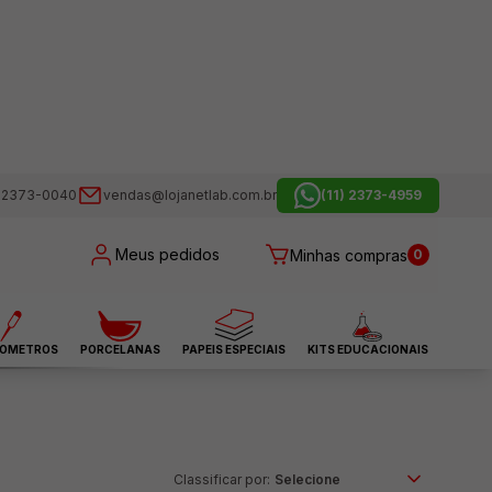
) 2373-0040
vendas@lojanetlab.com.br
(11) 2373-4959
Meus pedidos
Minhas compras
0
OMETROS
PORCELANAS
PAPEIS ESPECIAIS
KITS EDUCACIONAIS
Classificar por: