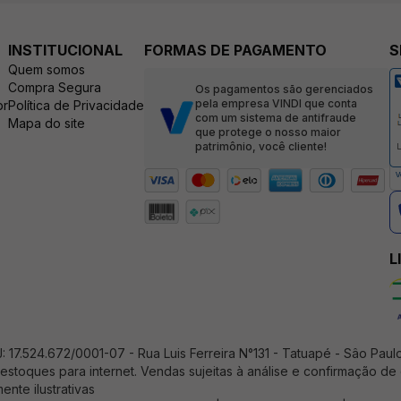
INSTITUCIONAL
FORMAS DE PAGAMENTO
S
Quem somos
Compra Segura
Os pagamentos são gerenciados
pela empresa VINDI que conta
br
Política de Privacidade
com um sistema de antifraude
Mapa do site
que protege o nosso maior
patrimônio, você cliente!
L
17.524.672/0001-07 - Rua Luis Ferreira N°131 - Tatuapé - Sâo Paul
estoques para internet. Vendas sujeitas à análise e confirmação d
ente ilustrativas