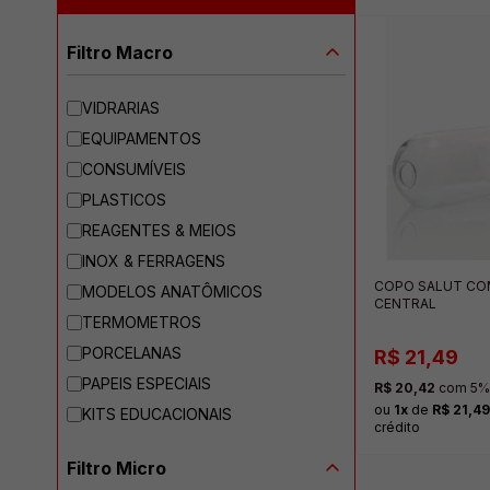
Filtro Macro
VIDRARIAS
EQUIPAMENTOS
CONSUMÍVEIS
PLASTICOS
REAGENTES & MEIOS
INOX & FERRAGENS
COPO SALUT CO
MODELOS ANATÔMICOS
CENTRAL
TERMOMETROS
PORCELANAS
R$ 21,49
PAPEIS ESPECIAIS
R$ 20,42
com 5% 
ou
1x
de
R$ 21,49
KITS EDUCACIONAIS
crédito
Filtro Micro