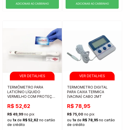
ADICIONAR AO CARRINHO
ADICIONAR AO CARRINHO
TERMÔMETRO PARA
TERMOMETRO DIGITAL
LATICÍNIO LÍQUIDO
PARA CAIXA TERMICA
VERMELHO COM PROTEÇÃO
(VACINA) CABO 2MT
PLASTICA
R$ 52,62
R$ 78,95
R$ 49,99
no pix
R$ 75,00
no pix
ou
1x
de
R$ 52,62
no cartão
ou
1x
de
R$ 78,95
no cartão
de crédito
de crédito