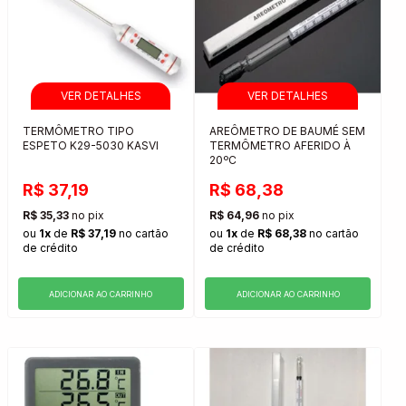
TERMÔMETRO TIPO
AREÔMETRO DE BAUMÉ SEM
ESPETO K29-5030 KASVI
TERMÔMETRO AFERIDO À
20ºC
R$ 37,19
R$ 68,38
R$ 35,33
no pix
R$ 64,96
no pix
ou
1x
de
R$ 37,19
no cartão
ou
1x
de
R$ 68,38
no cartão
de crédito
de crédito
ADICIONAR AO CARRINHO
ADICIONAR AO CARRINHO