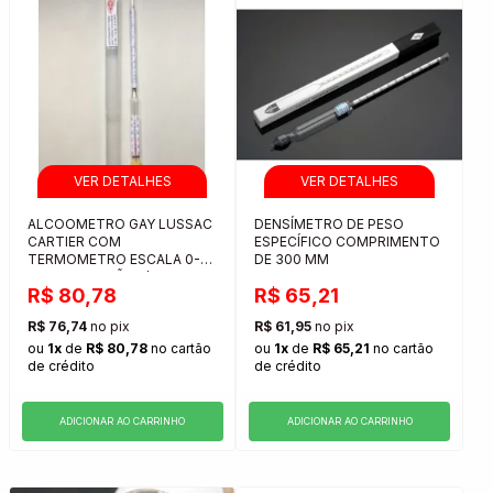
ALCOOMETRO GAY LUSSAC
DENSÍMETRO DE PESO
CARTIER COM
ESPECÍFICO COMPRIMENTO
TERMOMETRO ESCALA 0-
DE 300 MM
100 SUBDIVISÃO 1/1
R$ 80,78
R$ 65,21
R$ 76,74
no pix
R$ 61,95
no pix
ou
1x
de
R$ 80,78
no cartão
ou
1x
de
R$ 65,21
no cartão
de crédito
de crédito
ADICIONAR AO CARRINHO
ADICIONAR AO CARRINHO