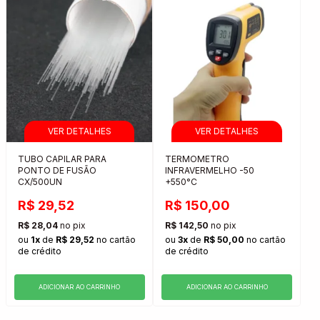
TUBO CAPILAR PARA
TERMOMETRO
PONTO DE FUSÃO
INFRAVERMELHO -50
CX/500UN
+550°C
R$ 29,52
R$ 150,00
R$ 28,04
no pix
R$ 142,50
no pix
ou
1x
de
R$ 29,52
no cartão
ou
3x
de
R$ 50,00
no cartão
de crédito
de crédito
ADICIONAR AO CARRINHO
ADICIONAR AO CARRINHO