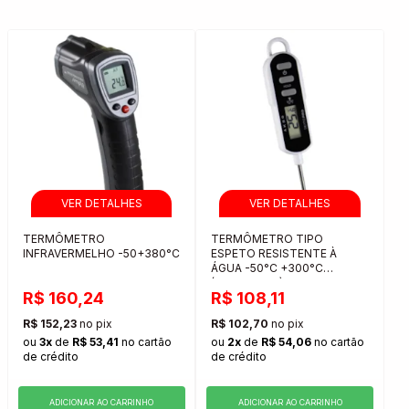
TERMÔMETRO
TERMÔMETRO TIPO
INFRAVERMELHO -50+380°C
ESPETO RESISTENTE À
ÁGUA -50°C +300°C
(TERMOPRO)
R$ 160,24
R$ 108,11
R$ 152,23
no pix
R$ 102,70
no pix
ou
3x
de
R$ 53,41
no cartão
ou
2x
de
R$ 54,06
no cartão
de crédito
de crédito
ADICIONAR AO CARRINHO
ADICIONAR AO CARRINHO