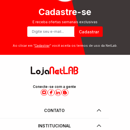
Cadastre-se
E receba ofertas semanais exclusivas
Cadastrar
Ao clicar em ”
Cadastrar
” você aceita os termos de uso da NetLab.
Conecte-se com a gente
CONTATO
INSTITUCIONAL