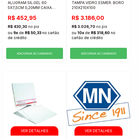
ALUGRAM SIL.GEL 60
TAMPA VIDRO ESMER. BORO
5X7,5CM 0,20MM CAIXA
210X210X100
COM 20 UNIDADES
R$ 452,95
R$ 3.186,00
R$ 430,30
no pix
R$ 3.026,70
no pix
ou
9x
de
R$ 50,33
no cartão
ou
10x
de
R$ 318,60
no
de crédito
cartão de crédito
ADICIONAR AO CARRINHO
ADICIONAR AO CARRINHO