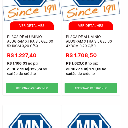
PLACA DE ALUMINIO
PLACA DE ALUMINIO
ALUGRAM XTRA SIL.GEL 60
ALUGRAM XTRA SIL.GEL 60
5X10CM 0,20 C/50
4X8CM 0,20 C/50
R$ 1.227,40
R$ 1.708,50
R$ 1.166,03
no pix
R$ 1.623,08
no pix
ou
10x
de
R$ 122,74
no
ou
10x
de
R$ 170,85
no
cartão de crédito
cartão de crédito
ADICIONAR AO CARRINHO
ADICIONAR AO CARRINHO