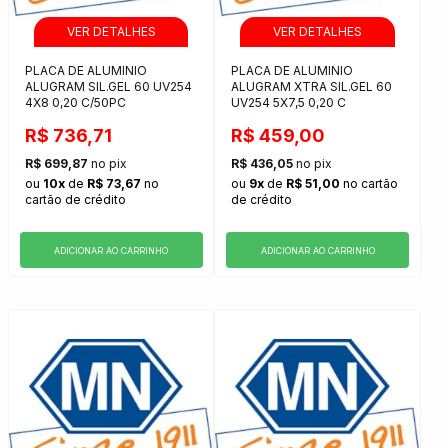
PLACA DE ALUMINIO
PLACA DE ALUMINIO
ALUGRAM SIL.GEL 60 UV254
ALUGRAM XTRA SIL.GEL 60
4X8 0,20 C/50PC
UV254 5X7,5 0,20 C
R$ 736,71
R$ 459,00
R$ 699,87
no pix
R$ 436,05
no pix
ou
10x
de
R$ 73,67
no
ou
9x
de
R$ 51,00
no cartão
cartão de crédito
de crédito
ADICIONAR AO CARRINHO
ADICIONAR AO CARRINHO