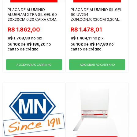
PLACA DE ALUMINIO
PLACA DE ALUMINIO SIL.GEL
ALUGRAM XTRA SIL.GEL 60
60 UV254
20X20CM 0,20 CAIXA COM
ZON.CON.10X20CM 0,20MM
25 UNIDADES
20
R$ 1.862,00
R$ 1.478,01
R$ 1.768,90
no pix
R$ 1.404,11
no pix
ou
10x
de
R$ 186,20
no
ou
10x
de
R$ 147,80
no
cartão de crédito
cartão de crédito
ADICIONAR AO CARRINHO
ADICIONAR AO CARRINHO