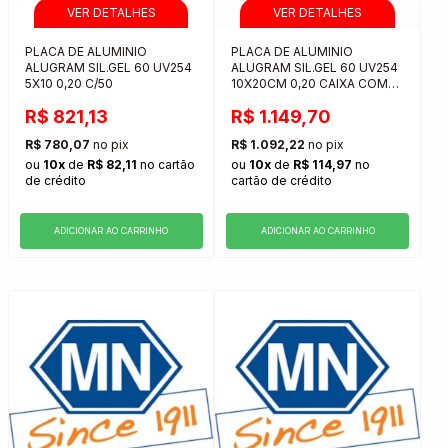
PLACA DE ALUMINIO
PLACA DE ALUMINIO
ALUGRAM SIL.GEL 60 UV254
ALUGRAM SIL.GEL 60 UV254
5X10 0,20 C/50
10X20CM 0,20 CAIXA COM
20 UNIDADES
R$ 821,13
R$ 1.149,70
R$ 780,07
no pix
R$ 1.092,22
no pix
ou
10x
de
R$ 82,11
no cartão
ou
10x
de
R$ 114,97
no
de crédito
cartão de crédito
ADICIONAR AO CARRINHO
ADICIONAR AO CARRINHO