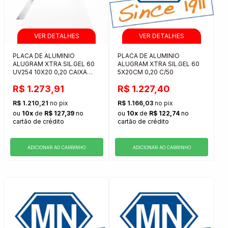
PLACA DE ALUMINIO
PLACA DE ALUMINIO
ALUGRAM XTRA SIL.GEL 60
ALUGRAM XTRA SIL.GEL 60
UV254 10X20 0,20 CAIXA
5X20CM 0,20 C/50
COM 20 UNIDADES
R$ 1.273,91
R$ 1.227,40
R$ 1.210,21
no pix
R$ 1.166,03
no pix
ou
10x
de
R$ 127,39
no
ou
10x
de
R$ 122,74
no
cartão de crédito
cartão de crédito
ADICIONAR AO CARRINHO
ADICIONAR AO CARRINHO