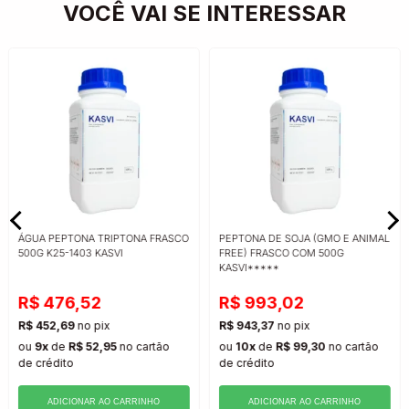
VOCÊ VAI SE INTERESSAR
ÁGUA PEPTONA TRIPTONA FRASCO
PEPTONA DE SOJA (GMO E ANIMAL
500G K25-1403 KASVI
FREE) FRASCO COM 500G
KASVI*****
R$ 476,52
R$ 993,02
R$ 452,69
no pix
R$ 943,37
no pix
ou
9x
de
R$ 52,95
no cartão
ou
10x
de
R$ 99,30
no cartão
de crédito
de crédito
ADICIONAR AO CARRINHO
ADICIONAR AO CARRINHO