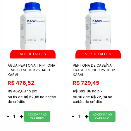
ÁGUA PEPTONA TRIPTONA
PEPTONA DE CASEÍNA
FRASCO 500G K25-1403
FRASCO 500G K25-1602
KASVI
KASVI
R$ 476,52
R$ 729,45
R$ 452,69
no pix
R$ 692,98
no pix
ou
9x
de
R$ 52,95
no cartão
ou
10x
de
R$ 72,94
no
de crédito
cartão de crédito
-
+
-
+
ADiCIONAR AO
ADiCIONAR AO
CARRINHO
CARRINHO