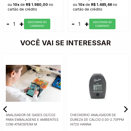
ou
10x
de
R$ 1.980,00
no
ou
10x
de
R$ 1.485,46
no
cartão de crédito
cartão de crédito
-
+
-
+
ADiCIONAR AO
ADiCIONAR AO
CARRINHO
CARRINHO
VOCÊ VAI SE INTERESSAR
ANALISADOR DE GASES O2/CO2
CHECKERHC ANALISADOR DE
PARA EMBALAGENS E AMBIENTES
DUREZA DE CÁLCIO 0.00-2.70PPM
COM ATMOSFERA M
HI720 HANNA