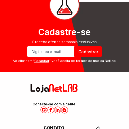
Cadastre-se
E receba ofertas semanais exclusivas
Cadastrar
Ao clicar em ”
Cadastrar
” você aceita os termos de uso da NetLab.
Conecte-se com a gente
CONTATO