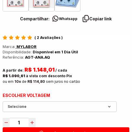
Compartilhar:
Copiar link
Whatsapp
(
2 Avaliações
)
Marca:
MYLABOR
Disponibilidade:
Disponível em 1 Dia Útil
Referência:
AGT-ANA.AQ
R$ 1.148,01
A partir de:
/ cada
R$ 1.090,61
à vista com desconto Pix
ou em
10x
de
R$ 114,80
sem juros no cartão
ESCOLHER VOLTAGEM
Selecione
VOLTAGEM: 110V
VOLTAGEM: 220V