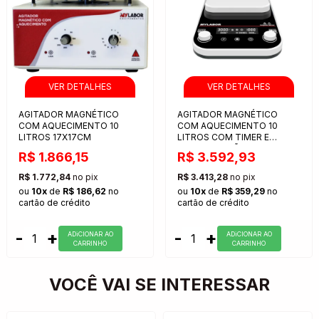
AGITADOR MAGNÉTICO
AGITADOR MAGNÉTICO
COM AQUECIMENTO 10
COM AQUECIMENTO 10
LITROS 17X17CM
LITROS COM TIMER E
PROGRAMAÇÃO
R$ 1.866,15
R$ 3.592,93
R$ 1.772,84
no pix
R$ 3.413,28
no pix
ou
10x
de
R$ 186,62
no
ou
10x
de
R$ 359,29
no
cartão de crédito
cartão de crédito
-
+
-
+
ADiCIONAR AO
ADiCIONAR AO
CARRINHO
CARRINHO
VOCÊ VAI SE INTERESSAR