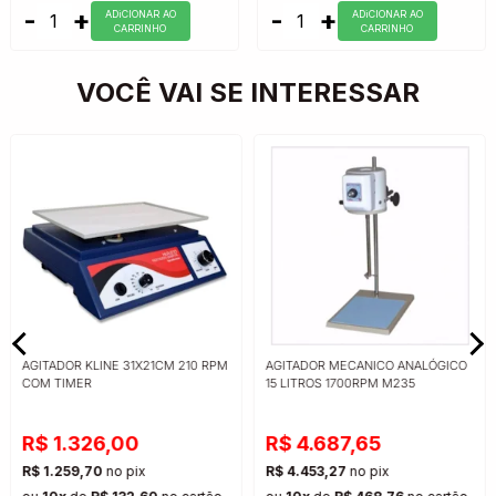
-
+
-
+
ADiCIONAR AO
ADiCIONAR AO
CARRINHO
CARRINHO
VOCÊ VAI SE INTERESSAR
AGITADOR KLINE 31X21CM 210 RPM
AGITADOR MECANICO ANALÓGICO
COM TIMER
15 LITROS 1700RPM M235
R$ 1.326,00
R$ 4.687,65
R$ 1.259,70
no pix
R$ 4.453,27
no pix