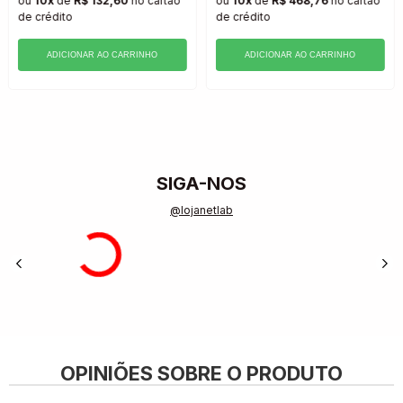
ou
10x
de
R$ 132,60
no cartão
ou
10x
de
R$ 468,76
no cartão
de crédito
de crédito
ADICIONAR AO CARRINHO
ADICIONAR AO CARRINHO
SIGA-NOS
@lojanetlab
OPINIÕES SOBRE O PRODUTO