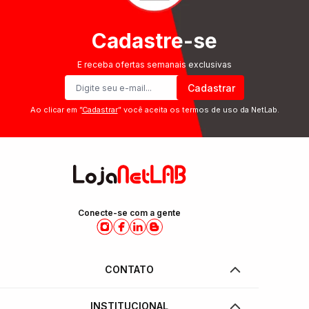
Cadastre-se
E receba ofertas semanais exclusivas
Cadastrar
Ao clicar em ”
Cadastrar
” você aceita os termos de uso da NetLab.
Conecte-se com a gente
CONTATO
INSTITUCIONAL