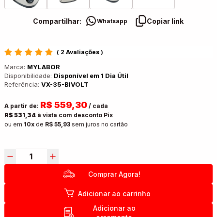
Compartilhar:
Copiar link
Whatsapp
(
2 Avaliações
)
Marca:
MYLABOR
Disponibilidade:
Disponível em 1 Dia Útil
Referência:
VX-35-BIVOLT
R$ 559,30
A partir de:
/ cada
R$ 531,34
à vista com desconto Pix
ou em
10x
de
R$ 55,93
sem juros no cartão
Comprar Agora!
Adicionar ao carrinho
Adicionar ao