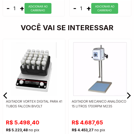
-
+
-
+
ADiCIONAR AO
ADiCIONAR AO
CARRINHO
CARRINHO
VOCÊ VAI SE INTERESSAR
AGITADOR VORTEX DIGITAL PARA 41
AGITADOR MECANICO ANALÓGICO
TUBOS FALCON BIVOLT
15 LITROS 1700RPM M235
R$ 5.498,40
R$ 4.687,65
R$ 5.223,48
no pix
R$ 4.453,27
no pix