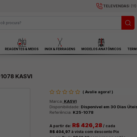
TELEVENDAS:
(11
REAGENTES & MEIOS
INOX & FERRAGENS
MODELOS ANATÔMICOS
TERM
1078 KASVI
(
Avalie agora!
)
Marca:
KASVI
Disponibilidade:
Disponível em 30 Dias Útei
Referência:
K25-1078
R$ 426,28
A partir de:
/ cada
R$ 404,97
à vista com desconto Pix