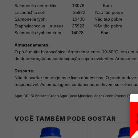
Salmonella enteriditis 13076 Bom
Escherichia coli 25922 Não tão pobre Colôn
Salmonella typhi 19430 Não tão pobre Colô
Staphylococcus aureus 25923 Não tão
Salmonella typhimurium 14028 Bom Colônia
Armazenamento:
O pó é muito higroscópico: Armazenar entre 10-30°C, em um am
de deterioração ou contaminação sejam evidentes. Armazenar
Descarte:
Não descartar em esgotos e lixos domésticos. O produto deve s
responsável. As embalagens contaminadas devem ser eliminada
Agar BPLS/ Brilliant Green Agar Base Modified/ Agar Green Phenol Red L
VOCÊ TAMBÉM PODE GOSTAR