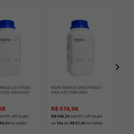
URAUD DEXTROSE
AGAR SANGUE BASE FRASCO
AGAR
 K25-1024 KASVI
500G K25-1108 KASVI
FRAS
08
R$ 574,98
R$ 
om 5% off
no pix
R$ 546,23
com 5% off
no pix
R$ 5
54,51
no cartão
ou
10x
de
R$ 57,50
no cartão
ou
1