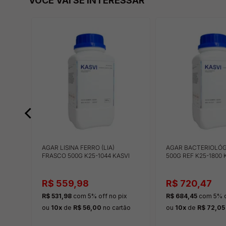
VOCÊ VAI SE INTERESSAR
AGAR LISINA FERRO (LIA)
AGAR BACTERIOLÓG
FRASCO 500G K25-1044 KASVI
500G REF K25-1800 
R$ 559,98
R$ 720,47
x
R$ 531,98
com 5% off
no pix
R$ 684,45
com 5% o
ou
10x
de
R$ 56,00
no cartão
ou
10x
de
R$ 72,05