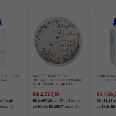
ICO FRASCO
AGAR CROMOGÊNICO
AGAR SABO
KASVI
INFECÇÕES DO TRATO URINÁRIO
FRASCO 500G
(UTIC) 500GR K25-1424 KAS
R$ 2.597,10
R$ 436,
ff
no pix
R$ 2.467,25
com 5% off
no pix
R$ 414,28
c
no cartão
ou
10x
de
R$ 259,71
no cartão
ou
8x
de
R$ 