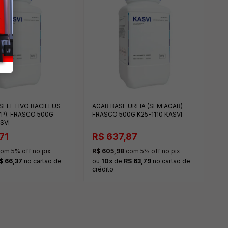
K
R
R$
o
cr
SELETIVO BACILLUS
AGAR BASE UREIA (SEM AGAR)
P). FRASCO 500G
FRASCO 500G K25-1110 KASVI
SVI
71
R$ 637,87
om 5% off no pix
R$ 605,98
com 5% off no pix
$ 66,37
no cartão de
ou
10x
de
R$ 63,79
no cartão de
crédito