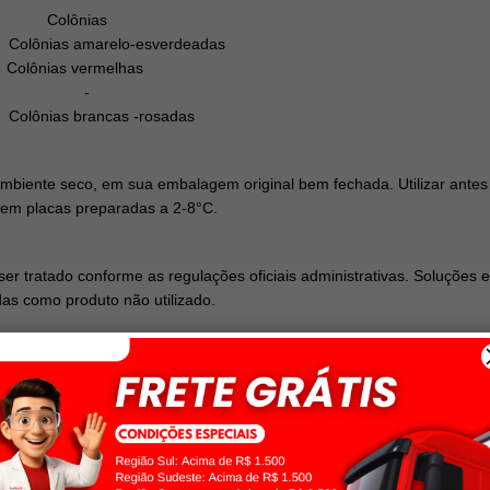
 Colônias
ias amarelo-esverdeadas
nias vermelhas
 pobre -
s brancas -rosadas
biente seco, em sua embalagem original bem fechada. Utilizar antes d
 em placas preparadas a 2-8°C.
er tratado conforme as regulações oficiais administrativas. Soluções 
s como produto não utilizado.
actose Sucrose Aagr (USP)/ Agar Modificado Verde Brilhante