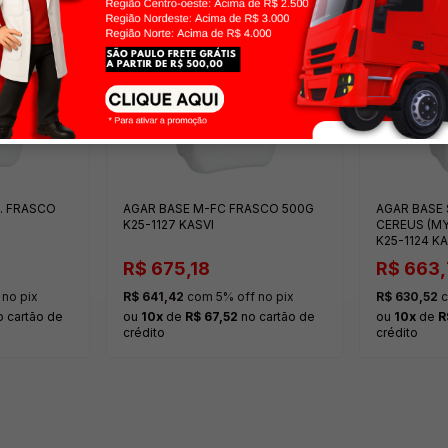
. FRASCO
AGAR BASE M-FC FRASCO 500G
AGAR BASE 
K25-1127 KASVI
CEREUS (MY
K25-1124 KA
R$ 675,18
R$ 663,
no pix
R$ 641,42
com 5% off no pix
R$ 630,52
c
 cartão de
ou
10x
de
R$ 67,52
no cartão de
ou
10x
de
R
crédito
crédito