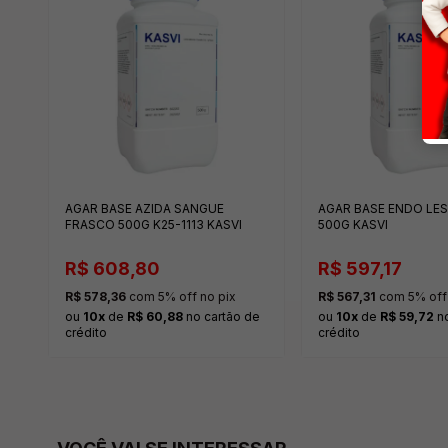
AGAR BASE AZIDA SANGUE
AGAR BASE ENDO LES
FRASCO 500G K25-1113 KASVI
500G KASVI
R$ 608,80
R$ 597,17
R$ 578,36
com 5% off no pix
R$ 567,31
com 5% off 
e
ou
10x
de
R$ 60,88
no cartão de
ou
10x
de
R$ 59,72
no
crédito
crédito