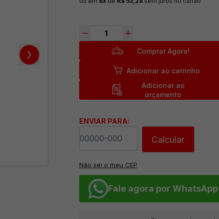
ou em
8x
de
R$ 53,28
sem juros no cartão
Comprar Agora!
Adicionar ao carrinho
Adicionar ao
orçamento
ENVIAR PARA:
Calcular
Não sei o meu CEP
Fale agora por WhatsApp