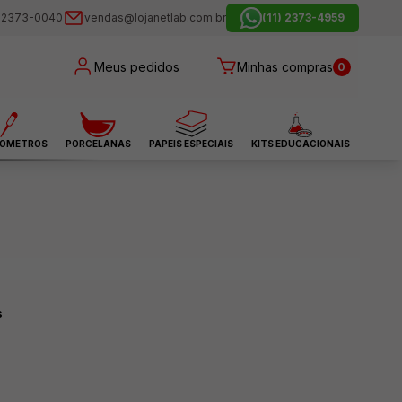
) 2373-0040
vendas@lojanetlab.com.br
(11) 2373-4959
Meus pedidos
Minhas compras
0
OMETROS
PORCELANAS
PAPEIS ESPECIAIS
KITS EDUCACIONAIS
s