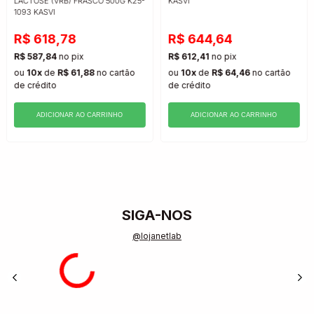
LACTOSE (VRB) FRASCO 500G K25-
KASVI
1093 KASVI
R$ 618,78
R$ 644,64
R$ 587,84
no pix
R$ 612,41
no pix
ou
10x
de
R$ 61,88
no cartão
ou
10x
de
R$ 64,46
no cartão
de crédito
de crédito
ADICIONAR AO CARRINHO
ADICIONAR AO CARRINHO
SIGA-NOS
@lojanetlab