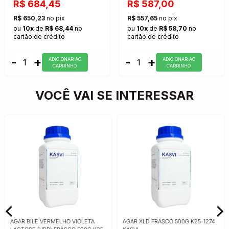
R$ 684,45
R$ 587,00
R$ 650,23
no pix
R$ 557,65
no pix
ou
10x
de
R$ 68,44
no
ou
10x
de
R$ 58,70
no
cartão de crédito
cartão de crédito
-
+
-
+
ADiCIONAR AO
ADiCIONAR AO
CARRINHO
CARRINHO
VOCÊ VAI SE INTERESSAR
AGAR BILE VERMELHO VIOLETA
AGAR XLD FRASCO 500G K25-1274