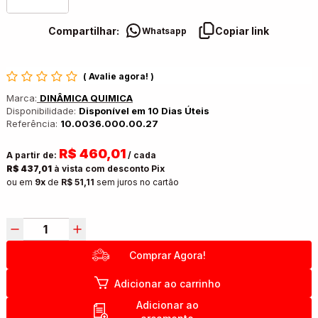
Compartilhar:
Copiar link
Whatsapp
(
Avalie agora!
)
Marca:
DINÂMICA QUIMICA
Disponibilidade:
Disponível em 10 Dias Úteis
Referência:
10.0036.000.00.27
R$ 460,01
A partir de:
/ cada
R$ 437,01
à vista com desconto Pix
ou em
9x
de
R$ 51,11
sem juros no cartão
Comprar Agora!
Adicionar ao carrinho
Adicionar ao