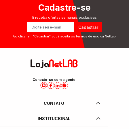
Cadastre-se
E receba ofertas semanais exclusivas
Cadastrar
Ao clicar em ”
Cadastrar
” você aceita os termos de uso da NetLab.
Conecte-se com a gente
CONTATO
INSTITUCIONAL