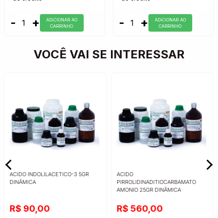
-
+
-
+
ADiCIONAR AO
ADiCIONAR AO
CARRINHO
CARRINHO
VOCÊ VAI SE INTERESSAR
ACIDO INDOLILACETICO-3 5GR
ACIDO
DINÂMICA
PIRROLIDINADITIOCARBAMATO
AMONIO 25GR DINÂMICA
R$ 90,00
R$ 560,00