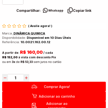
Compartilhar:
Copiar link
Whatsapp
(
Avalie agora!
)
Marca:
DINÂMICA QUIMICA
Disponibilidade:
Disponível em 10 Dias Úteis
Referência:
10.0021.162.00.12
R$ 160,00
A partir de:
/ cada
R$ 152,00
à vista com desconto Pix
ou em
3x
de
R$ 53,33
sem juros no cartão
Comprar Agora!
Adicionar ao carrinho
Adicionar ao