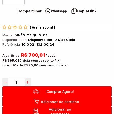
Compartilhar:
Copiar link
Whatsapp
(
Avalie agora!
)
Marca:
DINÂMICA QUIMICA
Disponibilidade:
Disponível em 10 Dias Úteis
Referência:
10.0021.132.00.24
R$ 700,01
A partir de:
/ cada
R$ 665,01
à vista com desconto Pix
ou em
10x
de
R$ 70,00
sem juros no cartão
Comprar Agora!
Adicionar ao carrinho
Adicionar ao