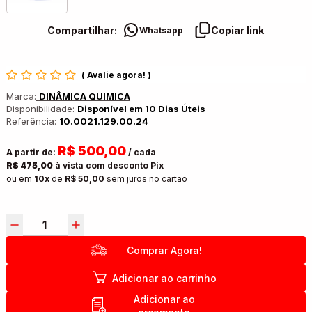
Compartilhar:
Copiar link
Whatsapp
(
Avalie agora!
)
Marca:
DINÂMICA QUIMICA
Disponibilidade:
Disponível em 10 Dias Úteis
Referência:
10.0021.129.00.24
R$ 500,00
A partir de:
/ cada
R$ 475,00
à vista com desconto Pix
ou em
10x
de
R$ 50,00
sem juros no cartão
Comprar Agora!
Adicionar ao carrinho
Adicionar ao