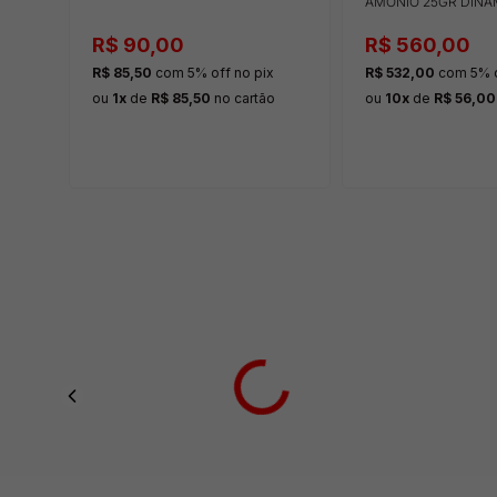
AMONIO 25GR DINÂ
R$ 90,00
R$ 560,00
ix
R$ 85,50
com 5% off
no pix
R$ 532,00
com 5% 
ão
ou
1x
de
R$ 85,50
no cartão
ou
10x
de
R$ 56,00