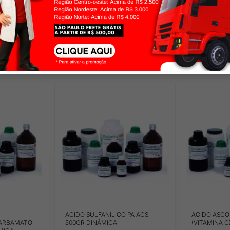
crédito
crédito
ACIDO SULFANILICO PA ACS
ACIDO ASCOR
CARBAMATO
500GR DINÂMICA
(VITAMINA C