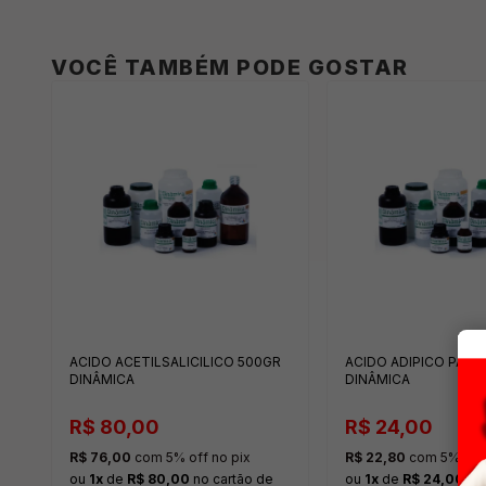
VOCÊ TAMBÉM PODE GOSTAR
ACIDO ACETILSALICILICO 500GR
ACIDO ADIPICO PA 5
DINÂMICA
DINÂMICA
R$ 80,00
R$ 24,00
R$ 76,00
com 5% off no pix
R$ 22,80
com 5% off 
ou
1x
de
R$ 80,00
no cartão de
ou
1x
de
R$ 24,00
no 