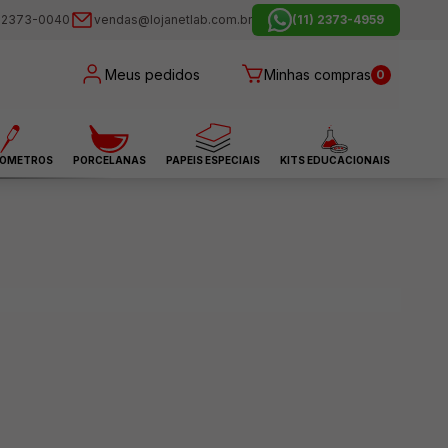
) 2373-0040
vendas@lojanetlab.com.br
(11) 2373-4959
Meus pedidos
Minhas compras
0
OMETROS
PORCELANAS
PAPEIS ESPECIAIS
KITS EDUCACIONAIS