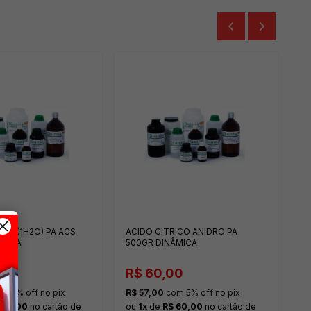
A
P
R
R
o
cr
ICO (1H2O) PA ACS
ACIDO CITRICO ANIDRO PA
ÂMICA
500GR DINÂMICA
00
R$ 60,00
m 5% off no pix
R$ 57,00
com 5% off no pix
 50,00
no cartão de
ou
1x
de
R$ 60,00
no cartão de