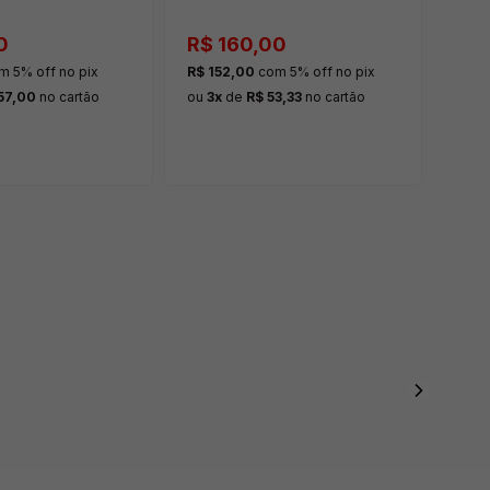
0
R$ 160,00
R$ 
m 5% off
no pix
R$ 152,00
com 5% off
no pix
R$ 5
57,00
no cartão
ou
3x
de
R$ 53,33
no cartão
ou
1x