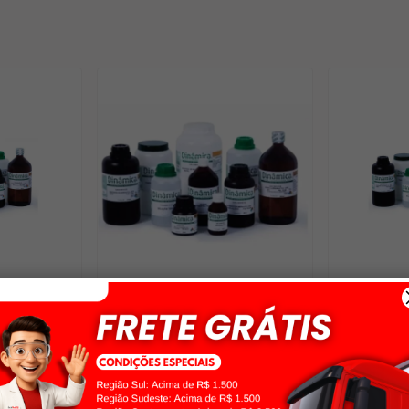
00GR
ACIDO ASCORBICO L (+) PA ACS
ACIDO CITR
(VITAMINA C) 500GR DINÂMICA
500GR DIN
R$ 90,00
R$ 100,
no pix
R$ 85,50
com 5% off no pix
R$ 95,00
co
cartão de
ou
1x
de
R$ 90,00
no cartão de
ou
2x
de
R$