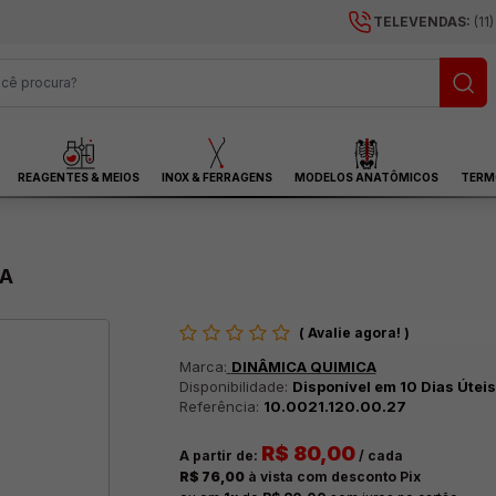
TELEVENDAS:
(11
REAGENTES & MEIOS
INOX & FERRAGENS
MODELOS ANATÔMICOS
TERM
CA
(
Avalie agora!
)
Marca:
DINÂMICA QUIMICA
Disponibilidade:
Disponível em 10 Dias Úteis
Referência:
10.0021.120.00.27
R$ 80,00
A partir de:
/ cada
R$ 76,00
à vista com desconto Pix