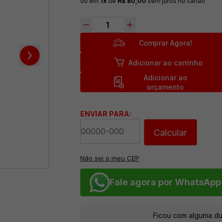
ou em
1x
de
R$ 80,00
sem juros no cartão
Comprar Agora!
Adicionar ao carrinho
Adicionar ao
orçamento
ENVIAR PARA:
Calcular
Não sei o meu CEP
Fale agora por WhatsApp
Ficou com alguma du