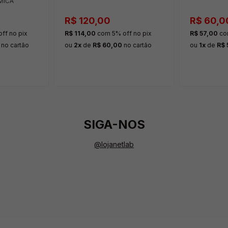
MICA
R$ 120,00
R$ 60,0
off
no pix
R$ 114,00
com 5% off
no pix
R$ 57,00
co
no cartão
ou
2x
de
R$ 60,00
no cartão
ou
1x
de
R$ 
SIGA-NOS
@lojanetlab