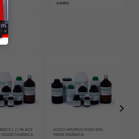
crédito
BICO L ( ) PA ACS
ACIDO HIPURICO PURO 99%
ACID
) 500GR DINÂMICA
100GR DINÂMICA
500G