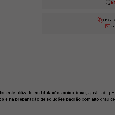
E
(11) 2
ve
amente utilizado em
titulações ácido-base
, ajustes de pH
co
e na
preparação de soluções padrão
com alto grau de