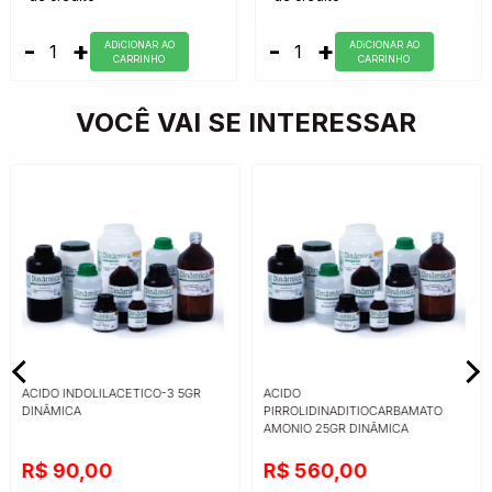
-
+
-
+
ADiCIONAR AO
ADiCIONAR AO
CARRINHO
CARRINHO
VOCÊ VAI SE INTERESSAR
ACIDO INDOLILACETICO-3 5GR
ACIDO
DINÂMICA
PIRROLIDINADITIOCARBAMATO
AMONIO 25GR DINÂMICA
R$ 90,00
R$ 560,00