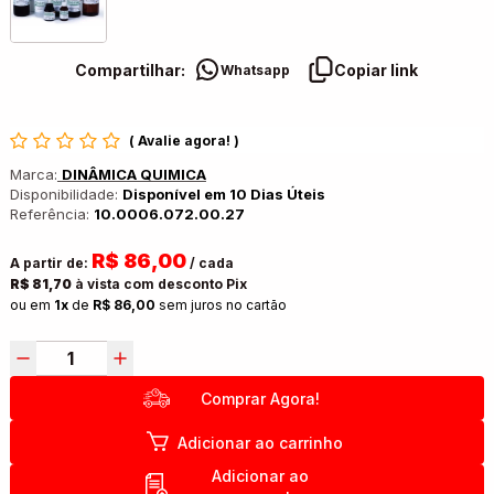
Compartilhar:
Copiar link
Whatsapp
(
Avalie agora!
)
Marca:
DINÂMICA QUIMICA
Disponibilidade:
Disponível em 10 Dias Úteis
Referência:
10.0006.072.00.27
R$ 86,00
A partir de:
/ cada
R$ 81,70
à vista com desconto Pix
ou em
1x
de
R$ 86,00
sem juros no cartão
Comprar Agora!
Adicionar ao carrinho
Adicionar ao