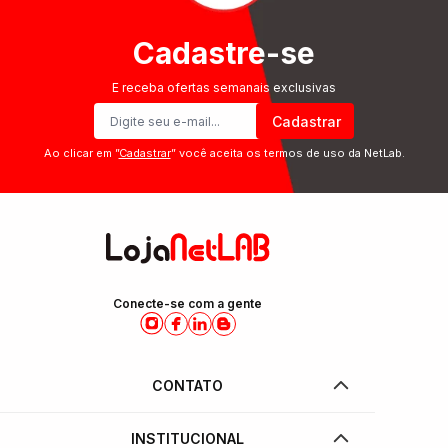
Cadastre-se
E receba ofertas semanais exclusivas
Cadastrar
Ao clicar em ”
Cadastrar
” você aceita os termos de uso da NetLab.
Conecte-se com a gente
CONTATO
INSTITUCIONAL