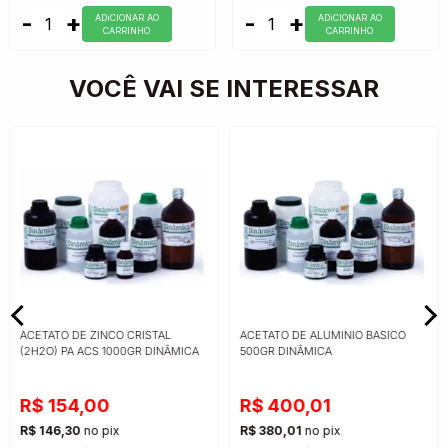
-
+
-
+
ADiCIONAR AO
ADiCIONAR AO
CARRINHO
CARRINHO
VOCÊ VAI SE INTERESSAR
ACETATO DE ZINCO CRISTAL
ACETATO DE ALUMINIO BASICO
(2H2O) PA ACS 1000GR DINÂMICA
500GR DINÂMICA
R$ 154,00
R$ 400,01
R$ 146,30
no pix
R$ 380,01
no pix