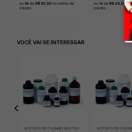
ou
4x
de
R$ 50,50
no cartão de
ou
1x
de
R$ 24,00
no 
crédito
crédito
VOCÊ VAI SE INTERESSAR
1H2O)
ACETATO DE CHUMBO NEUTRO
ACETATO DE CHUM