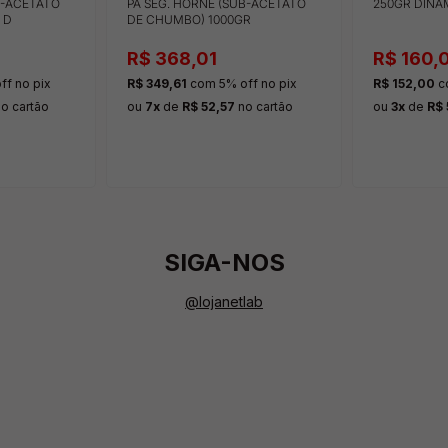
B-ACETATO
PA SEG. HORNE (SUB-ACETATO
250GR DINÂ
 D
DE CHUMBO) 1000GR
R$ 368,01
R$ 160,
ff
no pix
R$ 349,61
com 5% off
no pix
R$ 152,00
c
o cartão
ou
7x
de
R$ 52,57
no cartão
ou
3x
de
R$ 
SIGA-NOS
@lojanetlab