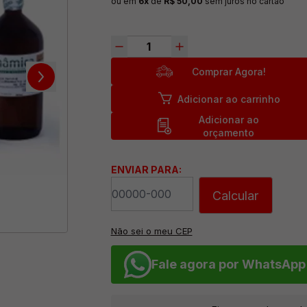
ou em
6x
de
R$ 50,00
sem juros no cartão
Comprar Agora!
Adicionar ao carrinho
Adicionar ao
orçamento
ENVIAR PARA:
Calcular
Não sei o meu CEP
Fale agora por WhatsApp