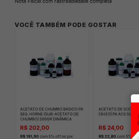
Nota Fiscal com rastreabilidade completa
VOCÊ TAMBÉM PODE GOSTAR
ACETATO DE CHUMBO BASICO PA
ACETATO DE SODIO 
CA
SEG. HORNE (SUB-ACETATO DE
(3H2O) PA ACS 500G
CHUMBO) 500GR DINÂMICA
R$ 202,00
R$ 24,00
R$ 191,90
com 5% off no pix
R$ 22,80
com 5% off 