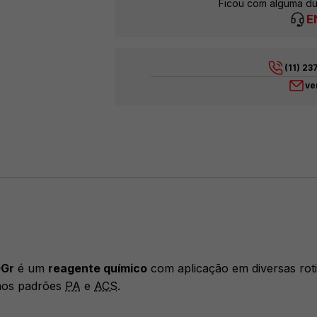
Ficou com alguma du
E
(11) 2
ve
0Gr
é um
reagente químico
com aplicação em diversas rot
 aos padrões
PA
e
ACS
.