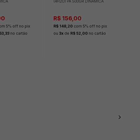
MICA
(4H2O) PA 500GR DINÂMICA
(4H2
00
R$ 156,00
R$ 
om 5% off
no pix
R$ 148,20
com 5% off
no pix
R$ 7
53,33
no cartão
ou
3x
de
R$ 52,00
no cartão
ou
1x