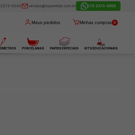
) 2373-0040
vendas@lojanetlab.com.br
(11) 2373-4959
Meus pedidos
Minhas compras
0
OMETROS
PORCELANAS
PAPEIS ESPECIAIS
KITS EDUCACIONAIS