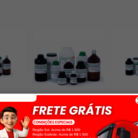
CRISTAL
ACETATO DE ZINCO CRISTAL
ACETATO D
R DINÂMICA
(2H2O) PA ACS 1000GR DINÂMICA
5GR DINÂM
R$ 154,00
R$ 460
no pix
R$ 146,30
com 5% off no pix
R$ 437,00
c