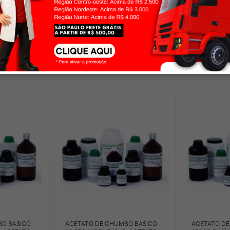
cartão de
ou
3x
de
R$ 51,33
no cartão de
ou
9x
de
R$
crédito
crédito
BO BASICO
ACETATO DE CHUMBO BASICO
ACETATO DE 