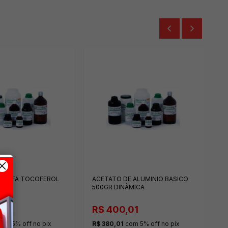
A
5
R
R
o
cr
E ALFA TOCOFEROL
ACETATO DE ALUMINIO BASICO
ICA
500GR DINÂMICA
,00
R$ 400,01
om 5% off no pix
R$ 380,01
com 5% off no pix