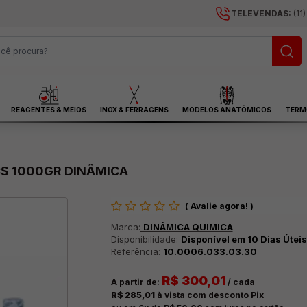
TELEVENDAS:
(11
REAGENTES & MEIOS
INOX & FERRAGENS
MODELOS ANATÔMICOS
TERM
CS 1000GR DINÂMICA
(
Avalie agora!
)
Marca:
DINÂMICA QUIMICA
Disponibilidade:
Disponível em 10 Dias Úteis
Referência:
10.0006.033.03.30
R$ 300,01
A partir de:
/ cada
R$ 285,01
à vista com desconto Pix