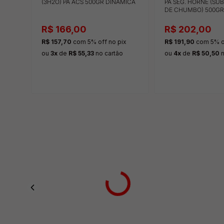
(3H2O) PA ACS 500GR DINÂMICA
PA SEG. HORNE (SU
DE CHUMBO) 500GR
R$ 166,00
R$ 202,00
x
R$ 157,70
com 5% off
no pix
R$ 191,90
com 5% o
ão
ou
3x
de
R$ 55,33
no cartão
ou
4x
de
R$ 50,50
n