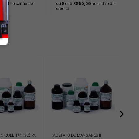
 51,11
no cartão de
ou
8x
de
R$ 50,00
no cartão de
crédito
NIQUEL II (4H2O) PA
ACETATO DE MANGANES II
ACET