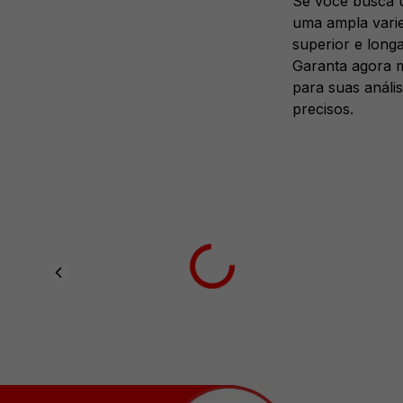
Se você busca u
uma ampla varie
superior e longa 
Garanta agora m
para suas análi
precisos.