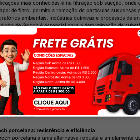
icações mais conhecidas é na filtração sob sucção, onde o
papel de filtro, permite a remoção de partículas suspensas
oratórios ambientais, indústrias químicas e processos de aná
adinho de Gooch é essencial para a determinação de substâ
 um composto após a remoção do solvente. Esse processo 
êuticos, alimentícios e químicos.
ch de vidro: precisão e durabilidade
ch de vidro é uma das versões mais utilizadas devido à sua 
ele suporta temperaturas elevadas sem sofrer deformações, 
specialmente indicado para experimentos onde a transparên
disso, sua superfície lisa evita a aderência de resíduos, tor
do cadinho de Gooch de vidro é sua compatibilidade com dif
dos experimentos conforme as necessidades do laboratório. 
es e analistas.
h porcelana: resistência e eficiência
och porcelana é uma alternativa robusta e amplamente ut