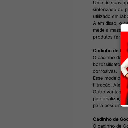
Uma de suas apl
sinterizado ou 
utilizado em lab
Além disso, o c
mede a massa de
produtos farmac
Cadinho de Goo
O cadinho de Goo
borossilicato, 
corrosivas.
Esse modelo é e
filtração. Além 
Outra vantagem 
personalização 
para pesquisador
Cadinho de Gooc
O cadinho de Go