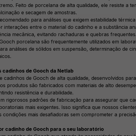
remo. Feito de porcelana de alta qualidade, ele resiste a t
lcinação e secagem de amostras.
ecomendado para análises que exigem estabilidade térmica 
or interações entre o material do cadinho e a substância a
tência mecânica, evitando rachaduras e quebras frequentes
Gooch porcelana são frequentemente utilizados em laborató
para análises de sólidos em suspensão, determinação de ci
icos.
s cadinhos de Gooch da Netlab
e cadinhos de Gooch de alta qualidade, desenvolvidos para
ssos produtos são fabricados com materiais de alto desempe
tindo resistência e durabilidade.
m rigorosos padrões de fabricação para assegurar que ca
boratoriais mais exigentes. Isso significa que nossos clien
s condições mais desafiadoras sem comprometer a precisão
or cadinho de Gooch para o seu laboratório