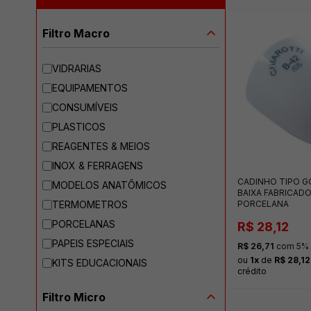
Filtro Macro
VIDRARIAS
EQUIPAMENTOS
CONSUMÍVEIS
PLASTICOS
REAGENTES & MEIOS
INOX & FERRAGENS
CADINHO TIPO 
MODELOS ANATÔMICOS
BAIXA FABRICAD
PORCELANA
TERMOMETROS
PORCELANAS
R$ 28,12
PAPEIS ESPECIAIS
R$ 26,71
com 5% o
ou
1x
de
R$ 28,12
KITS EDUCACIONAIS
crédito
Filtro Micro