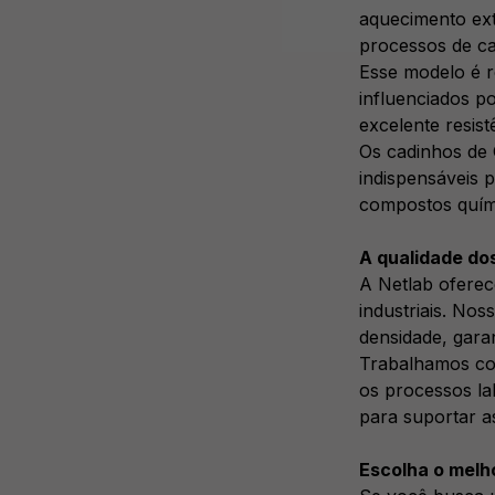
aquecimento ext
processos de ca
Esse modelo é r
influenciados p
excelente resis
Os cadinhos de 
indispensáveis 
compostos quím
A qualidade do
A Netlab oferec
industriais. No
densidade, garan
Trabalhamos co
os processos la
para suportar a
Escolha o melh