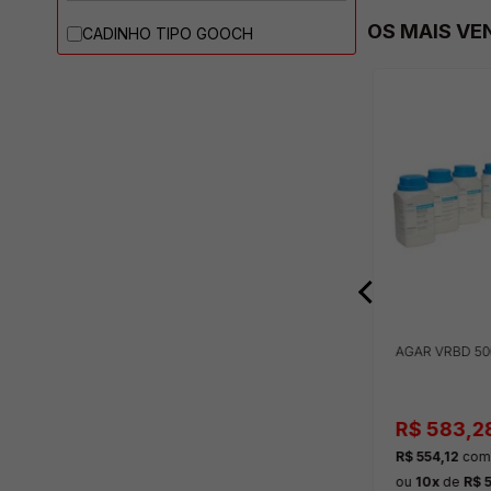
OS MAIS VE
CADINHO TIPO GOOCH
DE REDOX
SOLUÇÃO PADRÃO AA DE
AGAR VRBD 5
AMICA
COBALTO 125ML DINÂMICA
R$ 130,00
R$ 583,2
 off
no pix
R$ 123,50
com 5% off
no pix
R$ 554,12
com 
0
no cartão
ou
2x
de
R$ 65,00
no cartão
ou
10x
de
R$ 