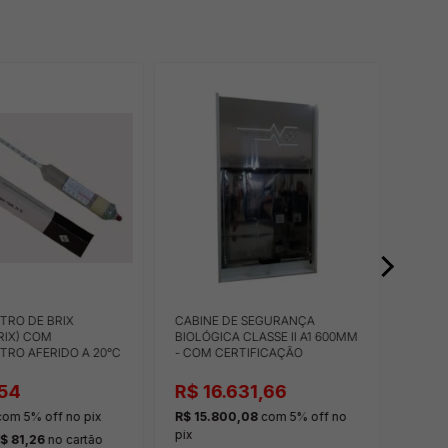
TRO DE BRIX
CABINE DE SEGURANÇA
MANE
RIX) COM
BIOLÓGICA CLASSE II A1 600MM
COM 
RO AFERIDO A 20°C
- COM CERTIFICAÇÃO
TREI
54
R$ 16.631,66
R$ 
om 5% off
no pix
R$ 15.800,08
com 5% off
no
R$ 2.
pix
pix
$ 81,26
no cartão