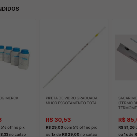
NDIDOS
00G MERCK
PIPETA DE VIDRO GRADUADA
SACARIME
MHOR ESGOTAMENTO TOTAL
(TERMO B
TERMÔMET
8
R$ 30,53
R$ 85,
5% off
no pix
R$ 29,00
com 5% off
no pix
R$ 81,26
c
58,33
no cartão
ou
1x
de
R$ 29,00
no cartão
ou
1x
de
R