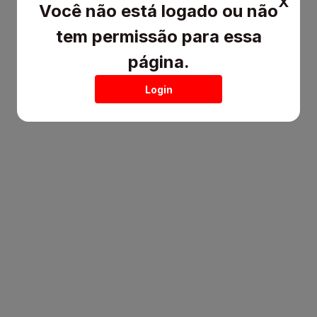
X
E-mail:
Previsão de Fechamento:
Você não está logado ou não
Telefone:
Endereço:
tem permissão para essa
página.
Produtos
Login
Resumo do pedido
Subtotal:
Frete:
Total do pedido:
Com desconto de 5% no PIX:
Ou pedido parcelado:
informações adicionais
Condições de Fornecimento:
Pagamento À Vista com 5% de desconto (PIX-DEPÓSITO-
TRANSFERÊNCIA BANCO DO BRASIL E BANCO ITAÚ)
Cartão de crédito em até 10x sem juros, parcela mínima R$100,00