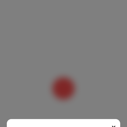
Orçamento:
Validade:
5 dias
NETLAB EQUIPAMENTOS PARA
LABORATORIOS LTDA
Rua Luís Ferreira, 131 - Tatuapé, São Paulo -
SP, 03072-020
17.524.672/0001-07
vendas@lojanetlab.com.br
Olá
.
Segue abaixo a nossa proposta formalizada. Estamos à disposição
para qualquer negociação necessária, suporte ou para prosseguir
com a formalização do pedido. Será um prazer atendê-lo(a).
E-mail: Vendas@LojaNetLab.com.br -
WhatsApp: (11)
2373-
4959
- Atendimento: seg. a sex. 8h às 17h25.
Cliente:
Id do Orçamento:
CPF | CNPJ:
Necessita Vendedor: