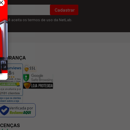
Cadastrar
” você aceita os termos de uso da NetLab.
EGURANÇA
Verificada por
ICENÇAS