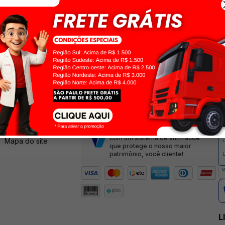
Cadastre-se
Ao clicar em ”
Cadastrar
E receba ofertas semanais exclusivas
INSTITUCIONAL
FORMAS DE PAGAMENTO
S
Quem somos
Compra Segura
Os pagamentos são gerenciados
pela empresa VINDI que conta
br
Política de Privacidade
com um sistema de antifraude
Mapa do site
que protege o nosso maior
patrimônio, você cliente!
L