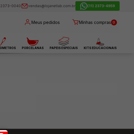
) 2373-0040
vendas@lojanetlab.com.br
(11) 2373-4959
Meus pedidos
Minhas compras
0
OMETROS
PORCELANAS
PAPEIS ESPECIAIS
KITS EDUCACIONAIS