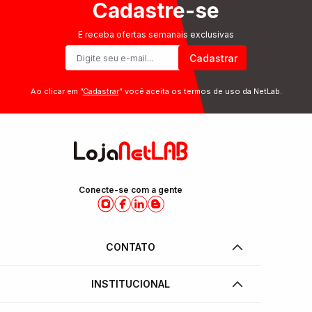
Cadastre-se
E receba ofertas semanais exclusivas
Cadastrar
Ao clicar em ”
Cadastrar
” você aceita os termos de uso da NetLab.
Conecte-se com a gente
CONTATO
INSTITUCIONAL