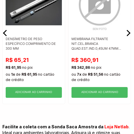
DENSÍMETRO DE PESO
MEMBRANA FILTRANTE
ESPECÍFICO COMPRIMENTO DE
NIT.CEL.BRANCA
300 MM
QUAD.EST.IND.0,45UM 47MM
S/PAD REF 5
R$ 65,21
R$ 360,91
R$ 61,95
no pix
R$ 342,86
no pix
ou
1x
de
R$ 61,95
no cartão
ou
7x
de
R$ 51,56
no cartão
de crédito
de crédito
ADICIONAR AO CARRINHO
ADICIONAR AO CARRINHO
Facilite a coleta com a Sonda Saca Amostra da
Loja Netlab
.
Ideal para ambientes laboratoriais. Adquira já e otimize suas