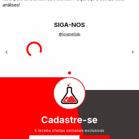
análises!
SIGA-NOS
@lojanetlab
Cadastre-se
E receba ofertas semanais exclusivas