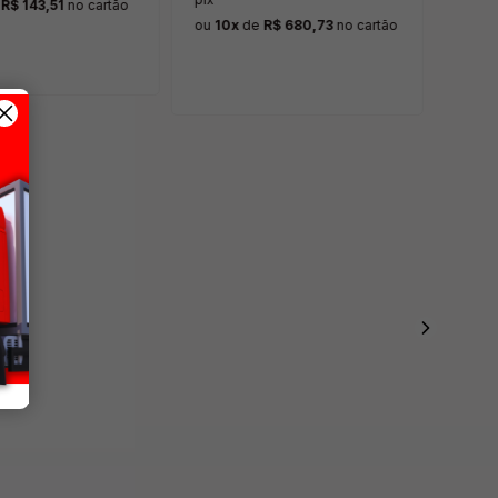
e
R$ 143,51
no cartão
ou
9x
ou
10x
de
R$ 680,73
no cartão