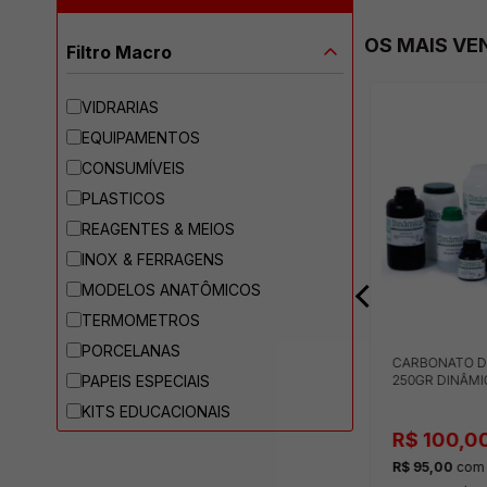
OS MAIS VE
Filtro Macro
VIDRARIAS
EQUIPAMENTOS
CONSUMÍVEIS
PLASTICOS
REAGENTES & MEIOS
INOX & FERRAGENS
MODELOS ANATÔMICOS
TERMOMETROS
PORCELANAS
IO ALUGRAM
VISCOSIMETRO DIGITAL
CARBONATO D
PAPEIS ESPECIAIS
X7,5 0,20
MEDIÇÃO 1-100.000 MPAS
250GR DINÂMI
KITS EDUCACIONAIS
R$ 7.590,00
R$ 100,0
off
no pix
R$ 7.210,50
com 5% off
no pix
R$ 95,00
com 