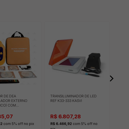
R DE DEA
TRANSILUMINADOR DE LED
AZOCA
ILADOR EXTERNO
REF K33-333 KASVI
DINÂ
ICO) COM
E REMOT
35,07
R$ 6.807,28
R$ 
32
com 5% off
no pix
R$ 6.466,92
com 5% off
no
R$ 43
pix