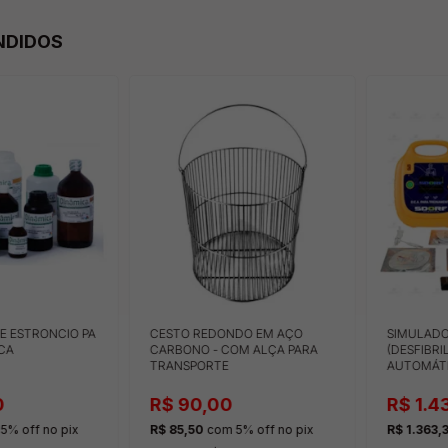
NDIDOS
E ESTRONCIO PA
CESTO REDONDO EM AÇO
SIMULADO
CA
CARBONO - COM ALÇA PARA
(DESFIBR
TRANSPORTE
AUTOMÁT
CONTROL
0
R$ 90,00
R$ 1.4
5% off
no pix
R$ 85,50
com 5% off
no pix
R$ 1.363,