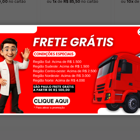
0,00
no cartão
ou
1x
de
R$ 85,50
no cartão
ou
10x
d
SIGA-NOS
@lojanetlab