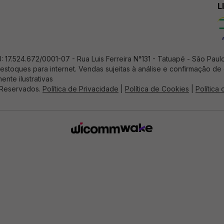
L
17.524.672/0001-07 - Rua Luis Ferreira N°131 - Tatuapé - Sâo Paul
estoques para internet. Vendas sujeitas à análise e confirmação d
ente ilustrativas
 Reservados.
Política de Privacidade
|
Política de Cookies
|
Política