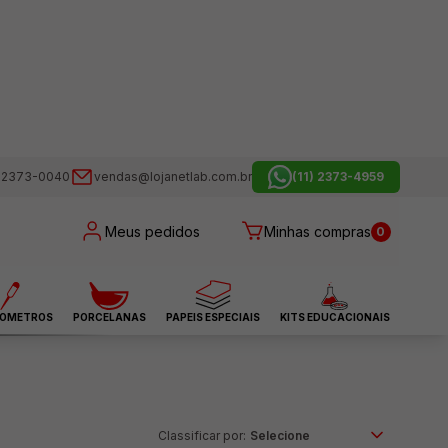
) 2373-0040
vendas@lojanetlab.com.br
(11) 2373-4959
Meus pedidos
Minhas compras
0
OMETROS
PORCELANAS
PAPEIS ESPECIAIS
KITS EDUCACIONAIS
Classificar por: