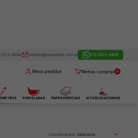
) 2373-0040
vendas@lojanetlab.com.br
(11) 2373-4959
Meus pedidos
Minhas compras
0
OMETROS
PORCELANAS
PAPEIS ESPECIAIS
KITS EDUCACIONAIS
Classificar por: