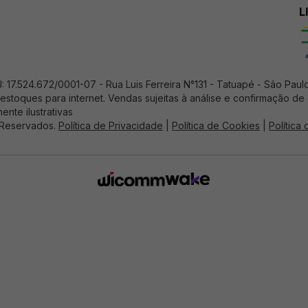
L
17.524.672/0001-07 - Rua Luis Ferreira N°131 - Tatuapé - Sâo Paul
estoques para internet. Vendas sujeitas à análise e confirmação d
ente ilustrativas
 Reservados.
Política de Privacidade
|
Política de Cookies
|
Política