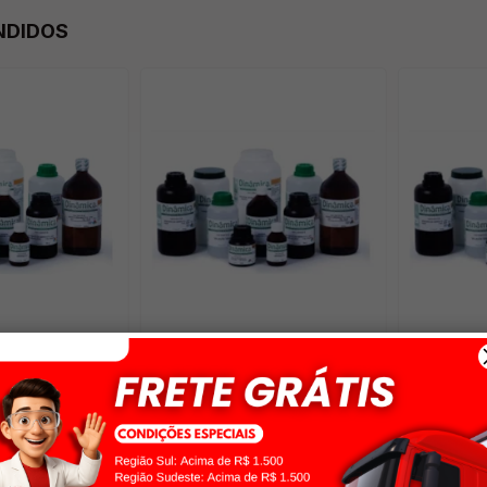
NDIDOS
O 10B (CI.
NITRATO DE SODIO PA ACS
CARBONAT
DINÂMICA
(SALITRE DO CHILE) 1000GR
250GR DI
DINÂMICA
R$ 50,00
R$ 20
5% off
no pix
R$ 47,50
com 5% off
no pix
R$ 190,0
7,00
no cartão
ou
1x
de
R$ 47,50
no cartão
ou
4x
de