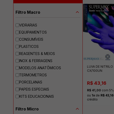
Filtro Macro
VIDRARIAS
EQUIPAMENTOS
CONSUMÍVEIS
PLASTICOS
REAGENTES & MEIOS
INOX & FERRAGENS
LUVA DE NITRIL
MODELOS ANATÔMICOS
CX/100UN
TERMOMETROS
PORCELANAS
R$ 43,16
PAPEIS ESPECIAIS
R$ 41,00
com 5% 
ou
1x
de
R$ 43,16
KITS EDUCACIONAIS
crédito
Filtro Micro