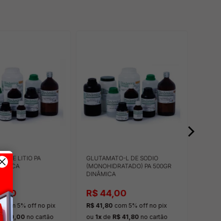
O DE LITIO PA
GLUTAMATO-L DE SODIO
MOINH
NÂMICA
(MONOHIDRATADO) PA 500GR
IKA
DINÂMICA
0,00
R$ 44,00
R$ 
0
com 5% off
no pix
R$ 41,80
com 5% off
no pix
R$ 7.
R$ 50,00
no cartão
ou
1x
de
R$ 41,80
no cartão
ou
10