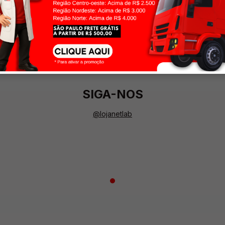
SIGA-NOS
@lojanetlab