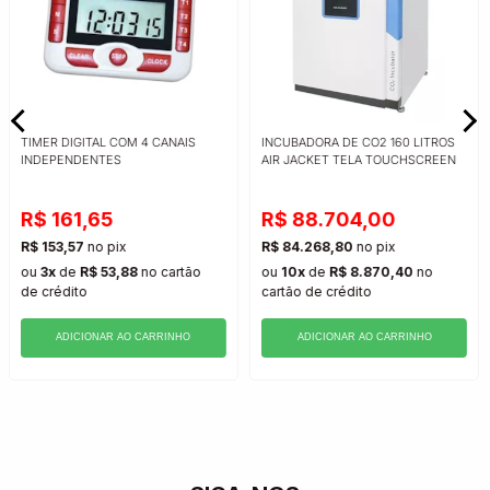
TIMER DIGITAL COM 4 CANAIS
INCUBADORA DE CO2 160 LITROS
INDEPENDENTES
AIR JACKET TELA TOUCHSCREEN
R$ 161,65
R$ 88.704,00
R$ 153,57
no pix
R$ 84.268,80
no pix
ou
3x
de
R$ 53,88
no cartão
ou
10x
de
R$ 8.870,40
no
de crédito
cartão
de crédito
ADICIONAR AO CARRINHO
ADICIONAR AO CARRINHO