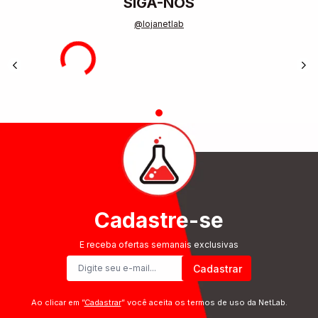
SIGA-NOS
@lojanetlab
Cadastre-se
E receba ofertas semanais exclusivas
Cadastrar
Ao clicar em ”
Cadastrar
” você aceita os termos de uso da NetLab.