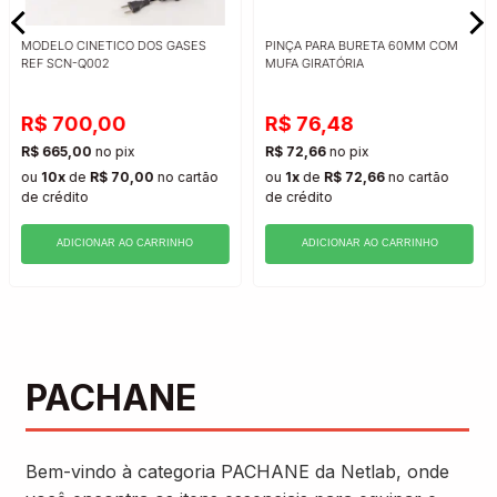
MODELO CINETICO DOS GASES
PINÇA PARA BURETA 60MM COM
REF SCN-Q002
MUFA GIRATÓRIA
R$ 700,00
R$ 76,48
R$ 665,00
no pix
R$ 72,66
no pix
ou
10x
de
R$ 70,00
no cartão
ou
1x
de
R$ 72,66
no cartão
de crédito
de crédito
ADICIONAR AO CARRINHO
ADICIONAR AO CARRINHO
PACHANE
Bem-vindo à categoria PACHANE da Netlab, onde