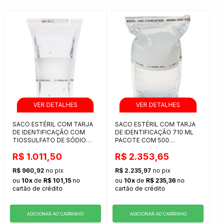
SACO ESTÉRIL COM TARJA
SACO ESTÉRIL COM TARJA
DE IDENTIFICAÇÃO COM
DE IDENTIFICAÇÃO 710 ML
TIOSSULFATO DE SÓDIO
PACOTE COM 500
STAND UP 300ML PACOTE
UNIDADES
R$ 1.011,50
R$ 2.353,65
COM 100 UNIDADES
R$ 960,92
no pix
R$ 2.235,97
no pix
ou
10x
de
R$ 101,15
no
ou
10x
de
R$ 235,36
no
cartão de crédito
cartão de crédito
ADICIONAR AO CARRINHO
ADICIONAR AO CARRINHO