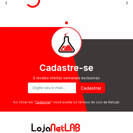
Cadastre-se
E receba ofertas semanais exclusivas
Cadastrar
Ao clicar em ”
Cadastrar
” você aceita os termos de uso da NetLab.