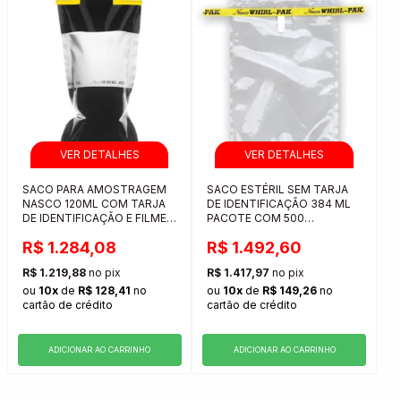
SACO PARA AMOSTRAGEM
SACO ESTÉRIL SEM TARJA
NASCO 120ML COM TARJA
DE IDENTIFICAÇÃO 384 ML
DE IDENTIFICAÇÃO E FILME
PACOTE COM 500
ESCURO
UNIDADES
R$ 1.284,08
R$ 1.492,60
R$ 1.219,88
no pix
R$ 1.417,97
no pix
ou
10x
de
R$ 128,41
no
ou
10x
de
R$ 149,26
no
cartão de crédito
cartão de crédito
ADICIONAR AO CARRINHO
ADICIONAR AO CARRINHO