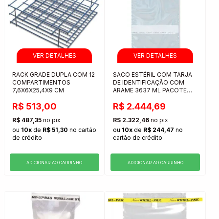
RACK GRADE DUPLA COM 12
SACO ESTÉRIL COM TARJA
COMPARTIMENTOS
DE IDENTIFICAÇÃO COM
7,6X6X25,4X9 CM
ARAME 3637 ML PACOTE
COM 250 UNIDADES
R$ 513,00
R$ 2.444,69
R$ 487,35
no pix
R$ 2.322,46
no pix
ou
10x
de
R$ 51,30
no cartão
ou
10x
de
R$ 244,47
no
de crédito
cartão de crédito
ADICIONAR AO CARRINHO
ADICIONAR AO CARRINHO