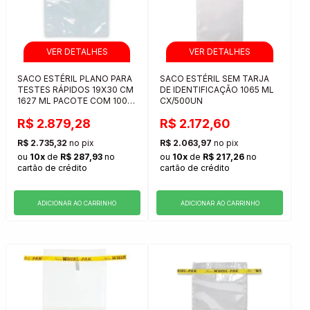
SACO ESTÉRIL PLANO PARA
SACO ESTÉRIL SEM TARJA
TESTES RÁPIDOS 19X30 CM
DE IDENTIFICAÇÃO 1065 ML
1627 ML PACOTE COM 1000
CX/500UN
UNIDADES
R$ 2.879,28
R$ 2.172,60
R$ 2.735,32
no pix
R$ 2.063,97
no pix
ou
10x
de
R$ 287,93
no
ou
10x
de
R$ 217,26
no
cartão de crédito
cartão de crédito
ADICIONAR AO CARRINHO
ADICIONAR AO CARRINHO