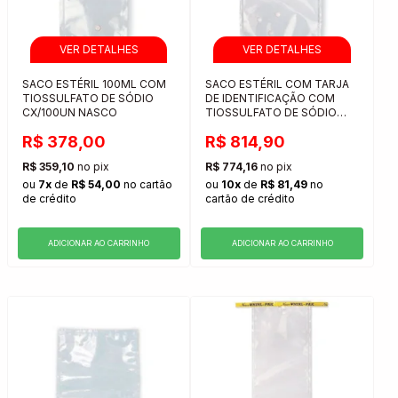
SACO ESTÉRIL 100ML COM
SACO ESTÉRIL COM TARJA
TIOSSULFATO DE SÓDIO
DE IDENTIFICAÇÃO COM
CX/100UN NASCO
TIOSSULFATO DE SÓDIO
300 ML PACOTE COM 100
R$ 378,00
R$ 814,90
UNIDADES
R$ 359,10
no pix
R$ 774,16
no pix
ou
7x
de
R$ 54,00
no cartão
ou
10x
de
R$ 81,49
no
de crédito
cartão de crédito
ADICIONAR AO CARRINHO
ADICIONAR AO CARRINHO