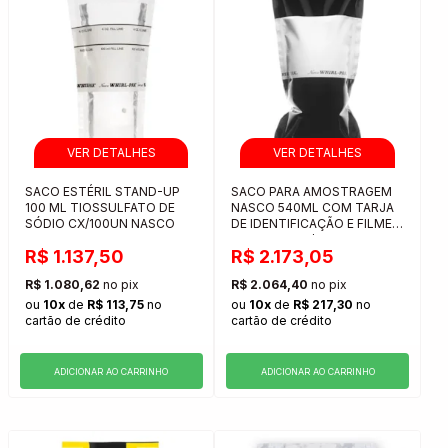
SACO ESTÉRIL STAND-UP
SACO PARA AMOSTRAGEM
100 ML TIOSSULFATO DE
NASCO 540ML COM TARJA
SÓDIO CX/100UN NASCO
DE IDENTIFICAÇÃO E FILME
ESCURO PCT/500UN
R$ 1.137,50
R$ 2.173,05
R$ 1.080,62
no pix
R$ 2.064,40
no pix
ou
10x
de
R$ 113,75
no
ou
10x
de
R$ 217,30
no
cartão de crédito
cartão de crédito
ADICIONAR AO CARRINHO
ADICIONAR AO CARRINHO