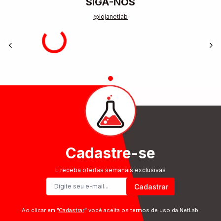
SIGA-NOS
@lojanetlab
Cadastre-se
E receba ofertas semanais exclusivas
Cadastrar
Ao clicar em ”
Cadastrar
” você aceita os termos de uso da NetLab.