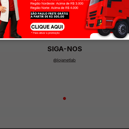
SIGA-NOS
@lojanetlab