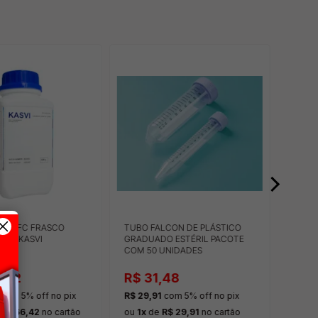
E M-FC FRASCO
TUBO FALCON DE PLÁSTICO
MENTO
1127 KASVI
GRADUADO ESTÉRIL PACOTE
COM 50 UNIDADES
,22
R$ 31,48
R$ 
com 5% off
no pix
R$ 29,91
com 5% off
no pix
R$ 95
e
R$ 66,42
no cartão
ou
1x
de
R$ 29,91
no cartão
ou
2x