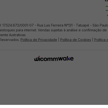
17.524.672/0001-07 - Rua Luis Ferreira N°131 - Tatuapé - Sâo Paul
estoques para internet. Vendas sujeitas à análise e confirmação d
ente ilustrativas
 Reservados.
Política de Privacidade
|
Política de Cookies
|
Política