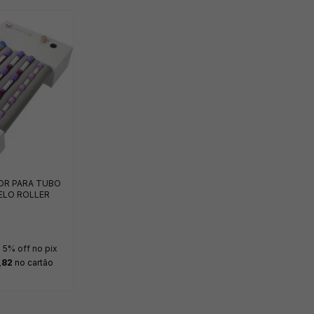
R PARA TUBO
ELO ROLLER
0
5% off no pix
,82
no cartão