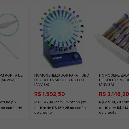
OM PONTA DE
HOMOGENEIZADOR PARA TUBO
HOMOGENEIZADO
(ANVISA)
DE COLETA MODELO ROTOR
DE COLETA MOD
(ANVISA)
(ANVISA)
R$ 1.592,50
R$ 3.148,2
ff no pix
R$ 1.512,88
com 5% off no pix
R$ 2.990,79
com 
no cartão de
ou
10x
de
R$ 159,25
no cartão
ou
10x
de
R$ 314
de crédito
de crédito