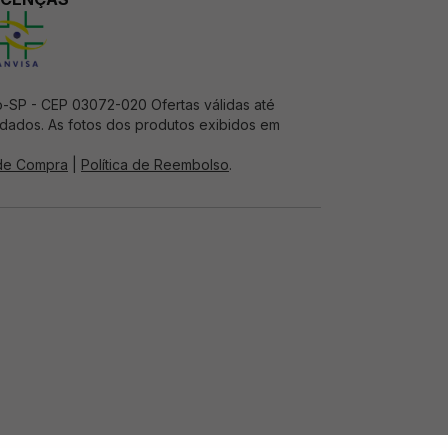
o-SP - CEP 03072-020 Ofertas válidas até
e dados. As fotos dos produtos exibidos em
 de Compra
|
Política de Reembolso
.