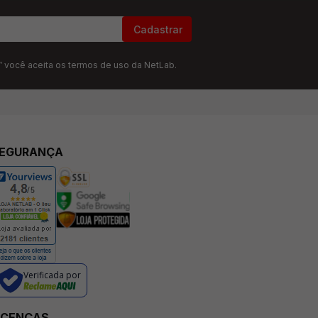
Cadastrar
” você aceita os termos de uso da NetLab.
EGURANÇA
Verificada por
ICENÇAS