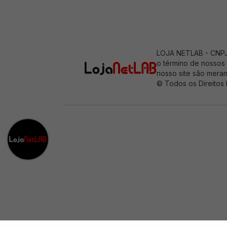
LOJA NETLAB - CNPJ: 
o término de nossos 
nosso site são meram
© Todos os Direitos