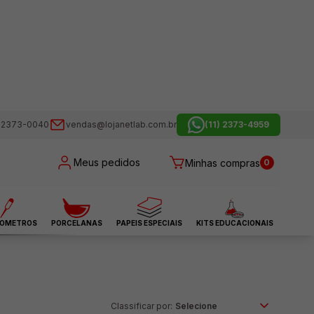
) 2373-0040
vendas@lojanetlab.com.br
(11) 2373-4959
Meus pedidos
Minhas compras
0
OMETROS
PORCELANAS
PAPEIS ESPECIAIS
KITS EDUCACIONAIS
Classificar por: