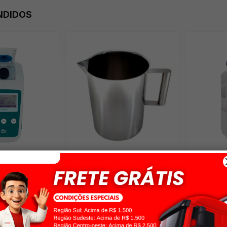
NDIDOS
 DIGITAL
CANECA DE AÇO INOX 316 COM
AGAR BAS
 MEMÓRIA E
ALÇA LATERAL
500G K25-
,42
R$ 158,47
R$ 664
m 5% off
no pix
R$ 150,55
com 5% off
no pix
R$ 631,01
344,34
no cartão
ou
3x
de
R$ 52,82
no cartão
ou
10x
d