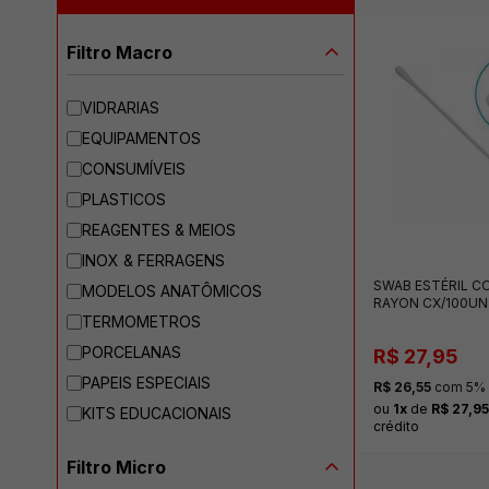
Filtro Macro
VIDRARIAS
EQUIPAMENTOS
CONSUMÍVEIS
PLASTICOS
REAGENTES & MEIOS
INOX & FERRAGENS
SWAB ESTÉRIL C
MODELOS ANATÔMICOS
RAYON CX/100UN 
TERMOMETROS
PORCELANAS
R$ 27,95
PAPEIS ESPECIAIS
R$ 26,55
com 5% o
ou
1x
de
R$ 27,95
KITS EDUCACIONAIS
crédito
Filtro Micro