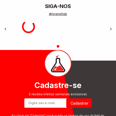
SIGA-NOS
@lojanetlab
Cadastre-se
E receba ofertas semanais exclusivas
Cadastrar
Ao clicar em ”
Cadastrar
” você aceita os termos de uso da NetLab.