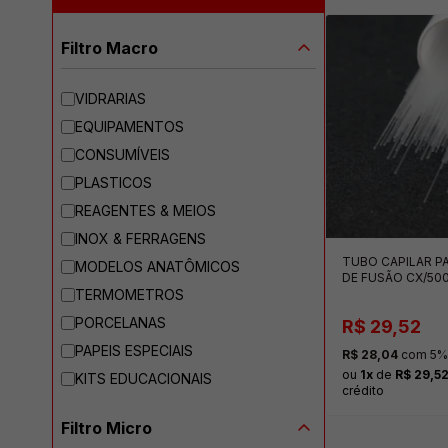
Filtro Macro
VIDRARIAS
EQUIPAMENTOS
CONSUMÍVEIS
PLASTICOS
REAGENTES & MEIOS
INOX & FERRAGENS
TUBO CAPILAR P
MODELOS ANATÔMICOS
DE FUSÃO CX/50
TERMOMETROS
PORCELANAS
R$ 29,52
PAPEIS ESPECIAIS
R$ 28,04
com 5% 
ou
1x
de
R$ 29,5
KITS EDUCACIONAIS
crédito
Filtro Micro