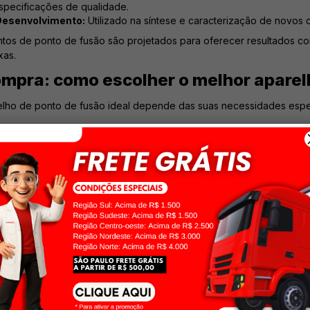
specificações de qualidade.
Desenvolvimento:
Utilizado na síntese e caracterização de novos
os de ponto de fusão são projetados para oferecer resultados conf
xas.
ompra: como escolher o melhor aparel
elho de ponto de fusão ideal depende das suas necessidades especí
ho: Manual vs. Automático
 são mais simples e econômicos, exigindo observação visual para d
cisão, rapidez e reprodutibilidade, registrando o ponto de fusão d
eratura
ixa de temperatura suportada pelo equipamento atende às substânc
.
solução
íticas, a precisão da medição é fundamental. Considere a resolução