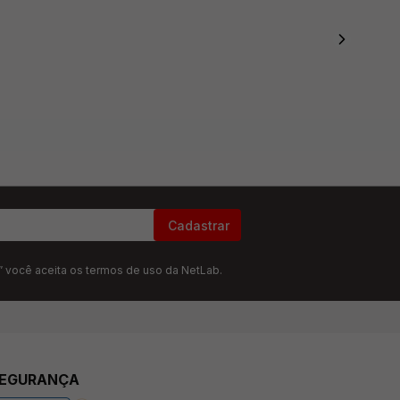
Cadastrar
” você aceita os termos de uso da NetLab.
EGURANÇA