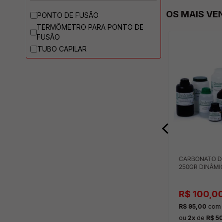
OS MAIS VE
PONTO DE FUSÃO
TERMÔMETRO PARA PONTO DE
FUSÃO
TUBO CAPILAR
IO ALUGRAM
VISCOSIMETRO DIGITAL
CARBONATO D
X7,5 0,20
MEDIÇÃO 1-100.000 MPAS
250GR DINÂMI
R$ 7.590,00
R$ 100,0
off
no pix
R$ 7.210,50
com 5% off
no pix
R$ 95,00
com 
no cartão
ou
10x
de
R$ 759,00
no cartão
ou
2x
de
R$ 5