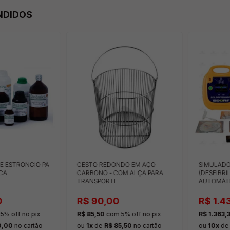
NDIDOS
E ESTRONCIO PA
CESTO REDONDO EM AÇO
SIMULADO
CA
CARBONO - COM ALÇA PARA
(DESFIBR
TRANSPORTE
AUTOMÁT
CONTROL
0
R$ 90,00
R$ 1.4
5% off
no pix
R$ 85,50
com 5% off
no pix
R$ 1.363,
0,00
no cartão
ou
1x
de
R$ 85,50
no cartão
ou
10x
d