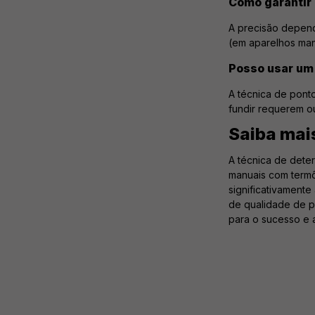
Como garantir 
A precisão depend
(em aparelhos manu
Posso usar um 
A técnica de ponto
fundir requerem ou
Saiba mai
A técnica de deter
manuais com termôm
significativamente
de qualidade de pr
para o sucesso e 