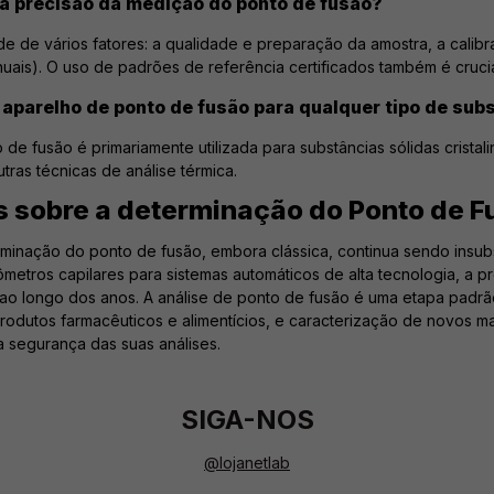
a precisão da medição do ponto de fusão?
e de vários fatores: a qualidade e preparação da amostra, a cali
ais). O uso de padrões de referência certificados também é crucia
aparelho de ponto de fusão para qualquer tipo de sub
 de fusão é primariamente utilizada para substâncias sólidas cris
tras técnicas de análise térmica.
s sobre a determinação do Ponto de F
minação do ponto de fusão, embora clássica, continua sendo insubs
etros capilares para sistemas automáticos de alta tecnologia, a pr
 ao longo dos anos. A análise de ponto de fusão é uma etapa padrã
odutos farmacêuticos e alimentícios, e caracterização de novos ma
a segurança das suas análises.
SIGA-NOS
@lojanetlab