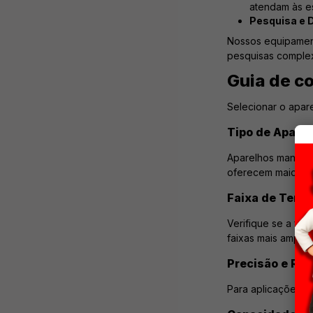
atendam às e
Pesquisa e 
Nossos equipament
pesquisas comple
Guia de c
Selecionar o apar
Tipo de Aparel
Aparelhos manuais
oferecem maior pre
Faixa de Temp
Verifique se a fa
faixas mais amplas
Precisão e Re
Para aplicações cr