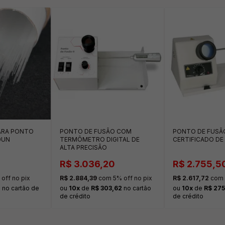
ARA PONTO
PONTO DE FUSÃO COM
PONTO DE FUSÃ
0UN
TERMÔMETRO DIGITAL DE
CERTIFICADO DE
ALTA PRECISÃO
R$ 3.036,20
R$ 2.755,5
off no pix
R$ 2.884,39
com 5% off no pix
R$ 2.617,72
com 
2
no cartão de
ou
10x
de
R$ 303,62
no cartão
ou
10x
de
R$ 275
de crédito
de crédito