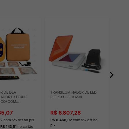
R DE DEA
TRANSILUMINADOR DE LED
AZOCA
ILADOR EXTERNO
REF K33-333 KASVI
DINÂ
ICO) COM
E REMOT
35,07
R$ 6.807,28
R$ 
32
com 5% off
no pix
R$ 6.466,92
com 5% off
no
R$ 43
pix
e
R$ 143,51
no cartão
ou
9x