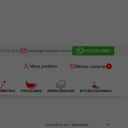
) 2373-0040
vendas@lojanetlab.com.br
(11) 2373-4959
Meus pedidos
Minhas compras
0
OMETROS
PORCELANAS
PAPEIS ESPECIAIS
KITS EDUCACIONAIS
Classificar por: