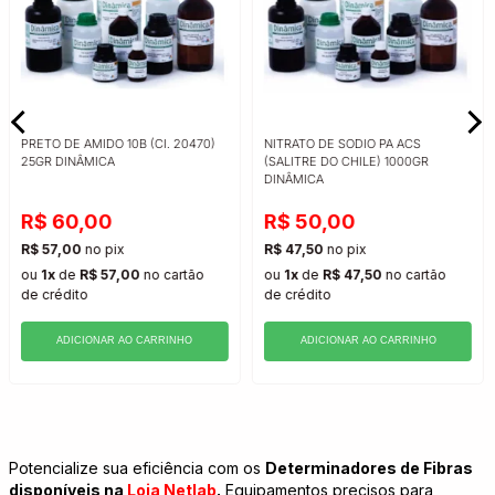
PRETO DE AMIDO 10B (CI. 20470)
NITRATO DE SODIO PA ACS
25GR DINÂMICA
(SALITRE DO CHILE) 1000GR
DINÂMICA
R$ 60,00
R$ 50,00
R$ 57,00
no pix
R$ 47,50
no pix
ou
1x
de
R$ 57,00
no cartão
ou
1x
de
R$ 47,50
no cartão
de crédito
de crédito
ADICIONAR AO CARRINHO
ADICIONAR AO CARRINHO
Potencialize sua eficiência com os
Determinadores de Fibras
disponíveis na
Loja Netlab
.
Equipamentos precisos para