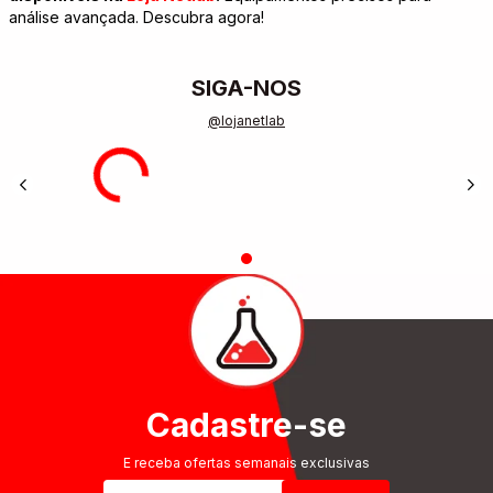
análise avançada. Descubra agora!
SIGA-NOS
@lojanetlab
Cadastre-se
E receba ofertas semanais exclusivas