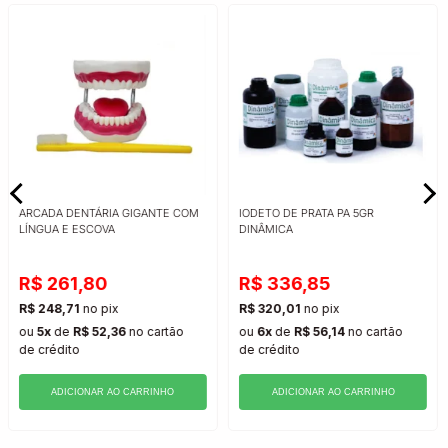
ARCADA DENTÁRIA GIGANTE COM
IODETO DE PRATA PA 5GR
LÍNGUA E ESCOVA
DINÂMICA
R$ 261,80
R$ 336,85
R$ 248,71
no pix
R$ 320,01
no pix
ou
5x
de
R$ 52,36
no cartão
ou
6x
de
R$ 56,14
no cartão
de crédito
de crédito
ADICIONAR AO CARRINHO
ADICIONAR AO CARRINHO