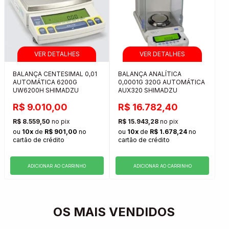
BALANÇA CENTESIMAL 0,01
BALANÇA ANALÍTICA
AUTOMÁTICA 6200G
0,0001G 320G AUTOMÁTICA
UW6200H SHIMADZU
AUX320 SHIMADZU
R$ 9.010,00
R$ 16.782,40
R$ 8.559,50
no pix
R$ 15.943,28
no pix
ou
10x
de
R$ 901,00
no
ou
10x
de
R$ 1.678,24
no
cartão de crédito
cartão de crédito
ADICIONAR AO CARRINHO
ADICIONAR AO CARRINHO
OS MAIS VENDIDOS