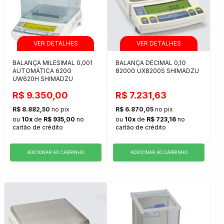
BALANÇA MILESIMAL 0,001
BALANÇA DECIMAL 0,1G
AUTOMÁTICA 620G
8200G UX8200S SHIMADZU
UW620H SHIMADZU
R$ 9.350,00
R$ 7.231,63
R$ 8.882,50
no pix
R$ 6.870,05
no pix
ou
10x
de
R$ 935,00
no
ou
10x
de
R$ 723,16
no
cartão de crédito
cartão de crédito
ADICIONAR AO CARRINHO
ADICIONAR AO CARRINHO