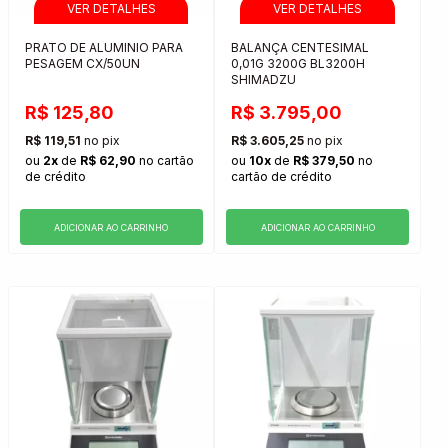
PRATO DE ALUMINIO PARA
BALANÇA CENTESIMAL
PESAGEM CX/50UN
0,01G 3200G BL3200H
SHIMADZU
R$ 125,80
R$ 3.795,00
R$ 119,51
no pix
R$ 3.605,25
no pix
ou
2x
de
R$ 62,90
no cartão
ou
10x
de
R$ 379,50
no
de crédito
cartão de crédito
ADICIONAR AO CARRINHO
ADICIONAR AO CARRINHO