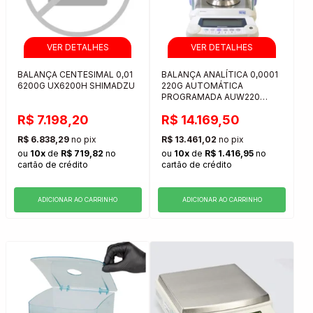
BALANÇA CENTESIMAL 0,01
BALANÇA ANALÍTICA 0,0001
6200G UX6200H SHIMADZU
220G AUTOMÁTICA
PROGRAMADA AUW220
SHIMADZU
R$ 7.198,20
R$ 14.169,50
R$ 6.838,29
no pix
R$ 13.461,02
no pix
ou
10x
de
R$ 719,82
no
ou
10x
de
R$ 1.416,95
no
cartão de crédito
cartão de crédito
ADICIONAR AO CARRINHO
ADICIONAR AO CARRINHO