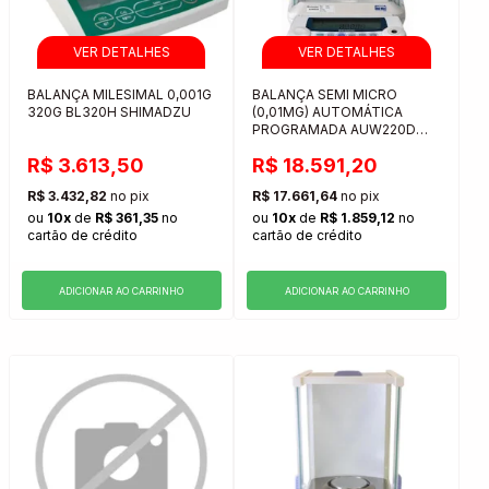
BALANÇA MILESIMAL 0,001G
BALANÇA SEMI MICRO
320G BL320H SHIMADZU
(0,01MG) AUTOMÁTICA
PROGRAMADA AUW220D
SHIMADZU
R$ 3.613,50
R$ 18.591,20
R$ 3.432,82
no pix
R$ 17.661,64
no pix
ou
10x
de
R$ 361,35
no
ou
10x
de
R$ 1.859,12
no
cartão de crédito
cartão de crédito
ADICIONAR AO CARRINHO
ADICIONAR AO CARRINHO