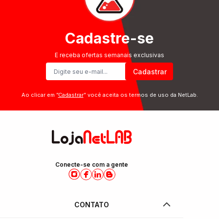
Cadastre-se
E receba ofertas semanais exclusivas
Cadastrar
Ao clicar em ”
Cadastrar
” você aceita os termos de uso da NetLab.
Conecte-se com a gente
CONTATO