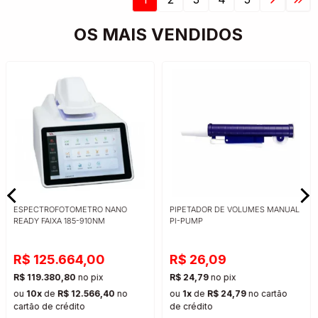
OS MAIS VENDIDOS
ESPECTROFOTOMETRO NANO
PIPETADOR DE VOLUMES MANUAL
READY FAIXA 185-910NM
PI-PUMP
R$ 125.664,00
R$ 26,09
R$ 119.380,80
no pix
R$ 24,79
no pix
ou
10x
de
R$ 12.566,40
no
ou
1x
de
R$ 24,79
no cartão
cartão
de crédito
de crédito