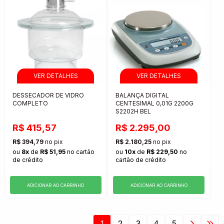
DESSECADOR DE VIDRO
BALANÇA DIGITAL
COMPLETO
CENTESIMAL 0,01G 2200G
S2202H BEL
R$ 415,57
R$ 2.295,00
R$ 394,79
no pix
R$ 2.180,25
no pix
ou
8x
de
R$ 51,95
no cartão
ou
10x
de
R$ 229,50
no
de crédito
cartão de crédito
ADICIONAR AO CARRINHO
ADICIONAR AO CARRINHO
1
2
3
4
5