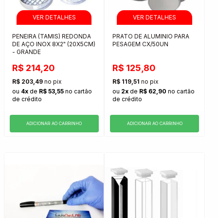
PENEIRA (TAMIS) REDONDA
PRATO DE ALUMINIO PARA
DE AÇO INOX 8X2" (20X5CM)
PESAGEM CX/50UN
- GRANDE
R$ 214,20
R$ 125,80
R$ 203,49
no pix
R$ 119,51
no pix
ou
4x
de
R$ 53,55
no cartão
ou
2x
de
R$ 62,90
no cartão
de crédito
de crédito
ADICIONAR AO CARRINHO
ADICIONAR AO CARRINHO