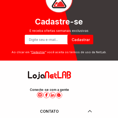
Cadastre-se
E receba ofertas semanais exclusivas
Cadastrar
Ao clicar em ”
Cadastrar
” você aceita os termos de uso da NetLab.
Conecte-se com a gente
CONTATO