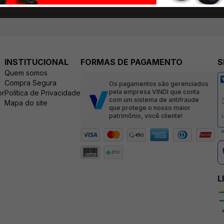
Ao clicar em ”
Cadastrar
INSTITUCIONAL
FORMAS DE PAGAMENTO
S
Quem somos
Compra Segura
Os pagamentos são gerenciados
pela empresa VINDI que conta
br
Política de Privacidade
com um sistema de antifraude
Mapa do site
que protege o nosso maior
patrimônio, você cliente!
L