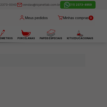
) 2373-0040
vendas@lojanetlab.com.br
(11) 2373-4959
Meus pedidos
Minhas compras
0
OMETROS
PORCELANAS
PAPEIS ESPECIAIS
KITS EDUCACIONAIS