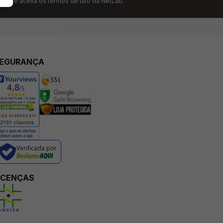
” você aceita os termos de uso da NetLab.
EGURANÇA
Verificada por
ICENÇAS