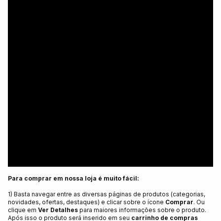
Para comprar em nossa loja é muito fácil:
1) Basta navegar entre as diversas páginas de produtos (categorias,
novidades, ofertas, destaques) e clicar sobre o ícone
Comprar
. Ou
clique em
Ver Detalhes
para maiores informações sobre o produto.
Após isso o produto será inserido em seu
carrinho de compras